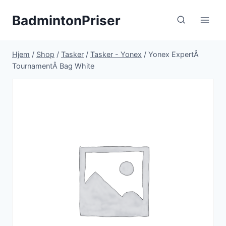
Fortsæt
BadmintonPriser
til
indhold
Hjem
/
Shop
/
Tasker
/
Tasker - Yonex
/
Yonex ExpertÂ
TournamentÂ Bag White