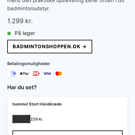
mens den praktiske opbevaring sikrer orden i dit
badmintonudstyr.
1.299
kr.
På lager
BADMINTONSHOPPEN.DK →
Betalingsmuligheder
Har du set?
hummel Stort Håndklæde
229
kr.