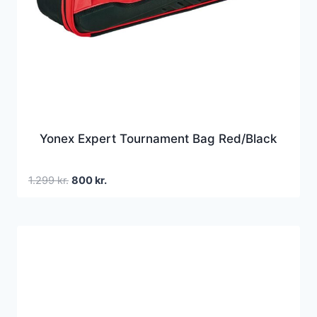
Yonex Expert Tournament Bag Red/Black
Den
Den
1.299
kr.
800
kr.
oprindelige
aktuelle
pris
pris
var:
er:
1.299 kr..
800 kr..