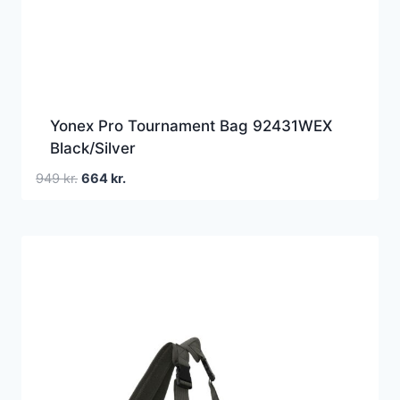
Yonex Pro Tournament Bag 92431WEX
Black/Silver
Den
Den
949
kr.
664
kr.
oprindelige
aktuelle
pris
pris
var:
er:
949 kr..
664 kr..