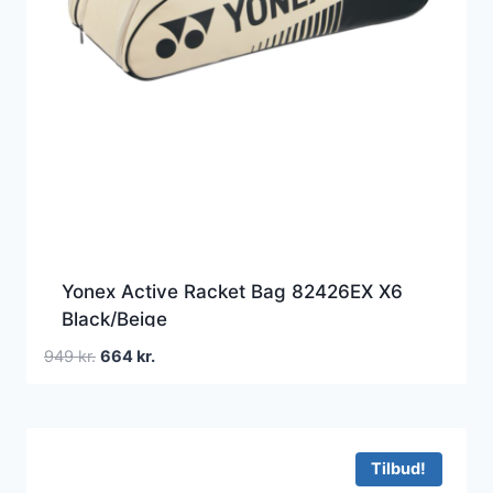
Yonex Active Racket Bag 82426EX X6
Black/Beige
Den
Den
949
kr.
664
kr.
oprindelige
aktuelle
pris
pris
var:
er:
949 kr..
664 kr..
Tilbud!