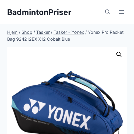
Fortsæt
BadmintonPriser
til
indhold
Hjem
/
Shop
/
Tasker
/
Tasker - Yonex
/
Yonex Pro Racket
Bag 924212EX X12 Cobalt Blue