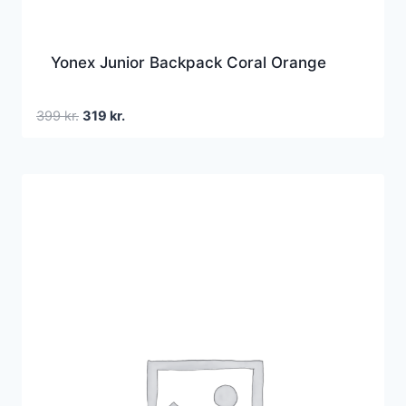
Yonex Junior Backpack Coral Orange
Den
Den
399
kr.
319
kr.
oprindelige
aktuelle
pris
pris
var:
er:
399 kr..
319 kr..