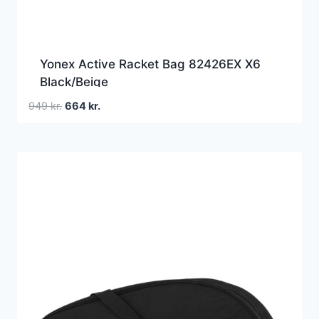
Yonex Active Racket Bag 82426EX X6
Black/Beige
Den
Den
949
kr.
664
kr.
oprindelige
aktuelle
pris
pris
var:
er:
949 kr..
664 kr..