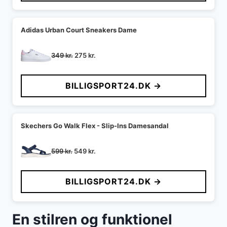
Adidas Urban Court Sneakers Dame
Den
Den
349
kr.
275
kr.
oprindelige
aktuelle
pris
pris
BILLIGSPORT24.DK →
var:
er:
349 kr..
275 kr..
Skechers Go Walk Flex - Slip-Ins Damesandal
Den
Den
599
kr.
549
kr.
oprindelige
aktuelle
pris
pris
BILLIGSPORT24.DK →
var:
er:
599 kr..
549 kr..
En stilren og funktionel