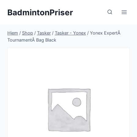
Fortsæt
BadmintonPriser
til
indhold
Hjem
/
Shop
/
Tasker
/
Tasker - Yonex
/
Yonex ExpertÂ
TournamentÂ Bag Black