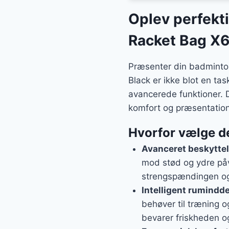
var:
Oplev perfekti
599 kr
Racket Bag X6
Præsenter din badminton
Black er ikke blot en t
avancerede funktioner. De
komfort og præsentation,
Hvorfor vælge 
Avanceret beskytte
mod stød og ydre påv
strengspændingen og 
Intelligent rumindde
behøver til træning o
bevarer friskheden og