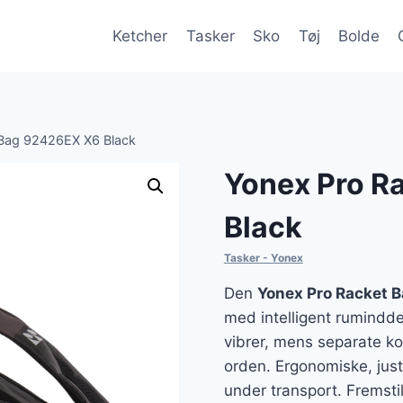
Ketcher
Tasker
Sko
Tøj
Bolde
 Bag 92426EX X6 Black
Yonex Pro R
Black
Tasker - Yonex
Den
Yonex Pro Racket B
med intelligent ruminddel
vibrer, mens separate ko
orden. Ergonomiske, jus
under transport. Fremstil