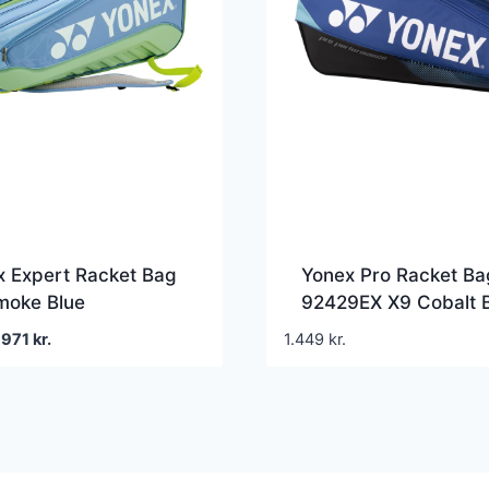
x Expert Racket Bag
Yonex Pro Racket Ba
moke Blue
92429EX X9 Cobalt 
Den
Den
971
kr.
1.449
kr.
oprindelige
aktuelle
pris
pris
var:
er:
1.349 kr..
971 kr..