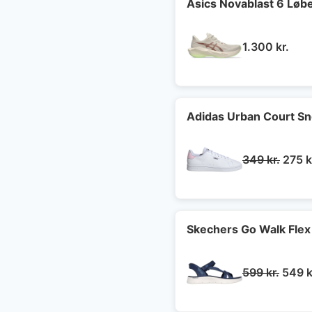
Asics Novablast 6 Lø
1.300
kr.
Adidas Urban Court S
Den
349
kr.
275
k
oprin
pris
var:
349 k
Skechers Go Walk Flex
Den
599
kr.
549
k
oprin
pris