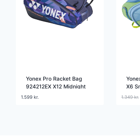
Yonex Pro Racket Bag
Yone
924212EX X12 Midnight
X6 S
Navy
1.599
kr.
1.349
kr.