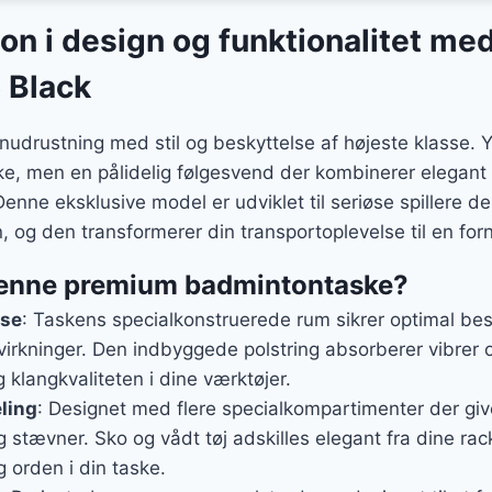
er:
on i design og funktionalitet me
..
549 kr..
 Black
udrustning med stil og beskyttelse af højeste klasse.
aske, men en pålidelig følgesvend der kombinerer elega
nne eksklusive model er udviklet til seriøse spillere de
 og den transformerer din transportoplevelse til en fornø
denne premium badmintontaske?
lse
: Taskens specialkonstruerede rum sikrer optimal bes
irkninger. Den indbyggede polstring absorberer vibrer 
klangkvaliteten i dine værktøjer.
ling
: Designet med flere specialkompartimenter der give
g stævner. Sko og vådt tøj adskilles elegant fra dine rack
 orden i din taske.