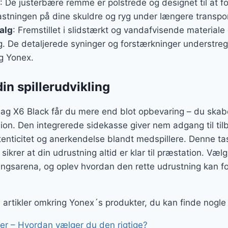
: De justerbære remme er polstrede og designet til at f
astningen på dine skuldre og ryg under længere transpo
alg
: Fremstillet i slidstærkt og vandafvisende materiale
ug. De detaljerede syninger og forstærkninger understre
g Yonex.
din spillerudvikling
g X6 Black får du mere end blot opbevaring – du skabe
on. Den integrerede sidekasse giver nem adgang til til
enticitet og anerkendelse blandt medspillere. Denne tas
sikrer at din udrustning altid er klar til præstation. Vælg
eringsarena, og oplev hvordan den rette udrustning kan f
ge artikler omkring Yonex´s produkter, du kan finde nogle
r – Hvordan vælger du den rigtige?