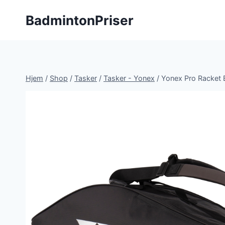
Fortsæt
BadmintonPriser
til
indhold
Hjem
/
Shop
/
Tasker
/
Tasker - Yonex
/
Yonex Pro Racket