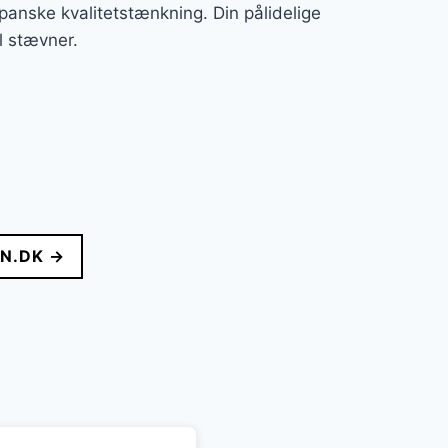
apanske kvalitetstænkning. Din pålidelige
l stævner.
N.DK →