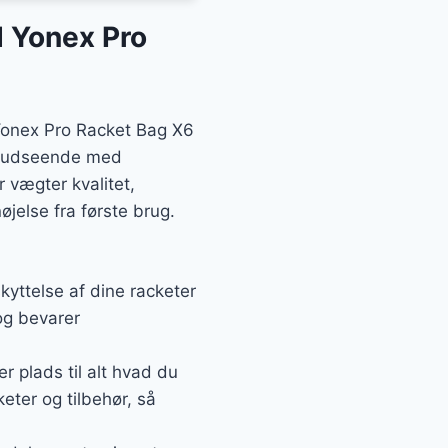
d Yonex Pro
 Yonex Pro Racket Bag X6
nt udseende med
r vægter kvalitet,
jelse fra første brug.
kyttelse af dine racketer
og bevarer
r plads til alt hvad du
eter og tilbehør, så