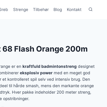
Greb
Strenge
Tilbehør
Blog
Kontakt
t 68 Flash Orange 200m
range er en
kraftfuld badmintonstreng
designet
 kombinerer
eksplosiv power
med en meget god
r et kontrolleret spil selv ved intensiv brug. Den
 ideel til hårde smash, mens den markante orange
udtryk. Hver pakke indeholder 200 meter streng,
re opstribninger.