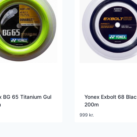
 BG 65 Titanium Gul
Yonex Exbolt 68 Blac
m
200m
999
kr.