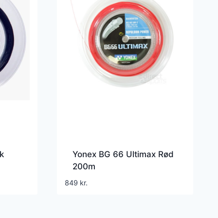
k
Yonex BG 66 Ultimax Rød
200m
849
kr.