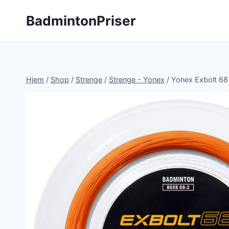
Fortsæt
BadmintonPriser
til
indhold
Hjem
/
Shop
/
Strenge
/
Strenge - Yonex
/
Yonex Exbolt 68