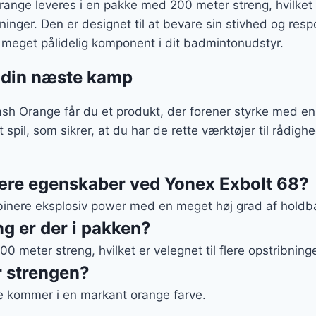
ange leveres i en pakke med 200 meter streng, hvilket 
ibninger. Den er designet til at bevare sin stivhed og res
 en meget pålidelig komponent i dit badmintonudstyr.
il din næste kamp
sh Orange får du et produkt, der forener styrke med en 
t spil, som sikrer, at du har de rette værktøjer til rådighe
ære egenskaber ved Yonex Exbolt 68?
binere eksplosiv power med en meget høj grad af holdb
g er der i pakken?
 meter streng, hvilket er velegnet til flere opstribninge
r strengen?
e kommer i en markant orange farve.