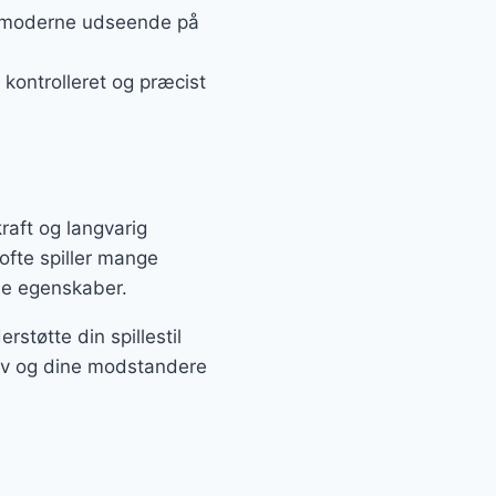
 et moderne udseende på
kontrolleret og præcist
kraft og langvarig
 ofte spiller mange
ne egenskaber.
rstøtte din spillestil
selv og dine modstandere