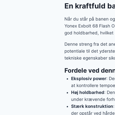
En kraftfuld b
Når du står på banen og h
Yonex Exbolt 68 Flash O
god holdbarhed, hvilket 
Denne streng fra det ane
potentiale til det yders
tekniske egenskaber sikr
Fordele ved den
Eksplosiv power
: De
at kontrollere tempoe
Høj holdbarhed
: Den
under krævende forh
Stærk konstruktion
der opstår ved hård