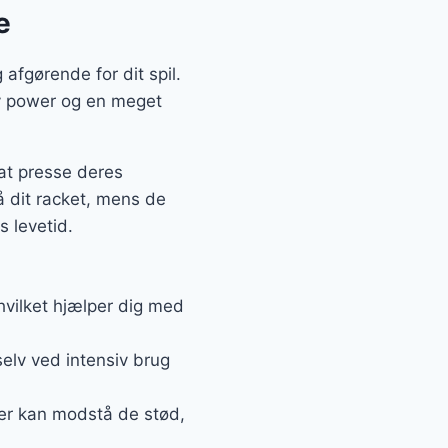
e
 afgørende for dit spil.
iv power og en meget
 at presse deres
å dit racket, mens de
s levetid.
 hvilket hjælper dig med
selv ved intensiv brug
 der kan modstå de stød,