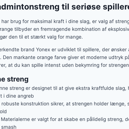
admintonstreng til seriøse spiller
ar brug for maksimal kraft i dine slag, er valg af streng
range tilbyder en fremragende kombination af eksplos
gør den til et stærkt valg for mange.
rkendte brand Yonex er udviklet til spillere, der ønsker
te. Den markante orange farve giver et moderne udtryk p
er, at du kan spille intenst uden bekymring for strengen
ne streng
nne streng er designet til at give ekstra kraftfulde slag,
t i dine angreb
 robuste konstruktion sikrer, at strengen holder længe, 
old
: Materialerne er valgt for at skabe en pålidelig streng,
e smash