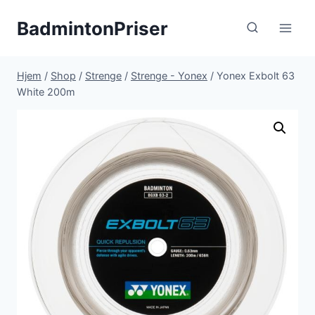
Fortsæt
BadmintonPriser
til
indhold
Hjem
/
Shop
/
Strenge
/
Strenge - Yonex
/
Yonex Exbolt 63
White 200m