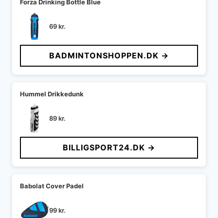
Forza Drinking Bottle Blue
69
kr.
BADMINTONSHOPPEN.DK →
Hummel Drikkedunk
89
kr.
BILLIGSPORT24.DK →
Babolat Cover Padel
99
kr.