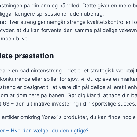
lastningen på din arm og håndled. Dette giver en mere b
liggør længere spilsessioner uden ubehag.
ns:
Hver streng gennemgår strenge kvalitetskontroller fo
tyder, at du kan forvente den samme pålidelige ydeevne 
ampen bliver.
edste præstation
are en badmintonstreng – det er et strategisk værktøj til
onkurrence eller spiller for sjov, vil du opleve en markant
treng er designet til at være din pålidelige allieret i en
 om at dominere på banen. Gør dig klar til at tage din b
63 – den ultimative investering i din sportslige succes.
ge artikler omkring Yonex´s produkter, du kan finde nogle
r – Hvordan vælger du den rigtige?