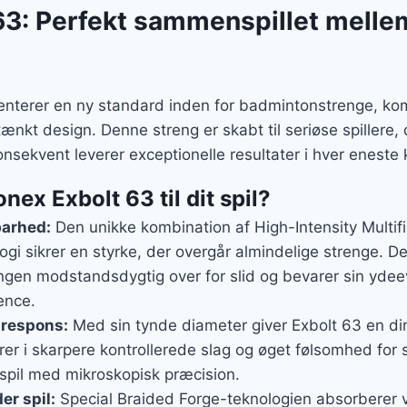
63: Perfekt sammenspillet melle
enterer en ny standard inden for badmintonstrenge, k
kt design. Denne streng er skabt til seriøse spillere, 
nsekvent leverer exceptionelle resultater i hver eneste
ex Exbolt 63 til dit spil?
barhed:
Den unikke kombination af High-Intensity Multif
ogi sikrer en styrke, der overgår almindelige strenge. 
engen modstandsdygtig over for slid og bevarer sin ydee
ence.
 respons:
Med sin tynde diameter giver Exbolt 63 en dire
rer i skarpere kontrollerede slag og øget følsomhed for 
 spil med mikroskopisk præcision.
er spil:
Special Braided Forge-teknologien absorberer vi