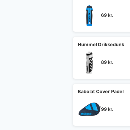
69
kr.
Hummel Drikkedunk
89
kr.
Babolat Cover Padel
99
kr.