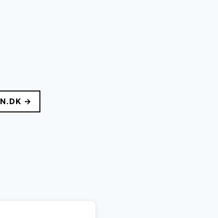
N.DK →