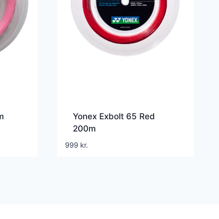
m
Yonex Exbolt 65 Red
200m
999
kr.