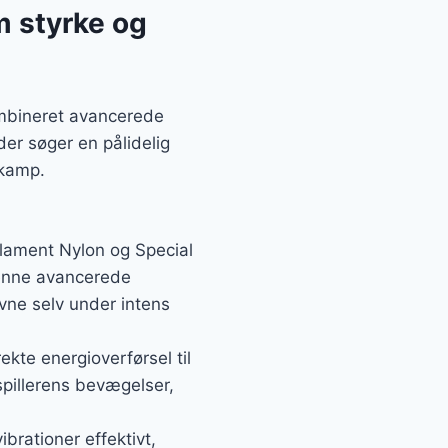
m styrke og
ombineret avancerede
der søger en pålidelig
 kamp.
ilament Nylon og Special
Denne avancerede
vne selv under intens
kte energioverførsel til
spillerens bevægelser,
brationer effektivt,