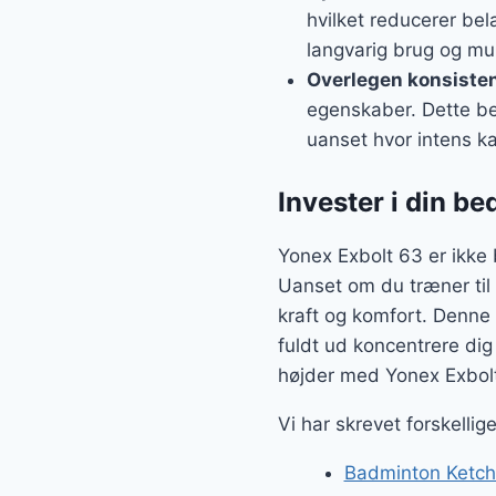
hvilket reducerer be
langvarig brug og mu
Overlegen konsiste
egenskaber. Dette be
uanset hvor intens k
Invester i din b
Yonex Exbolt 63 er ikke b
Uanset om du træner til k
kraft og komfort. Denne s
fuldt ud koncentrere dig
højder med Yonex Exbolt 
Vi har skrevet forskelli
Badminton Ketche