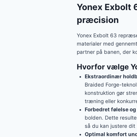
Yonex Exbolt 
præcision
Yonex Exbolt 63 repræs
materialer med gennemtæn
partner på banen, der ko
Hvorfor vælge Yon
Ekstraordinær hold
Braided Forge-teknol
konstruktion gør str
træning eller konkurr
Forbedret følelse og
bolden. Dette resulte
så du kan justere dit
Optimal komfort und