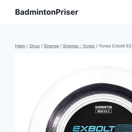
Fortsæt
BadmintonPriser
til
indhold
Hjem
/
Shop
/
Strenge
/
Strenge - Yonex
/
Yonex Exbolt 63