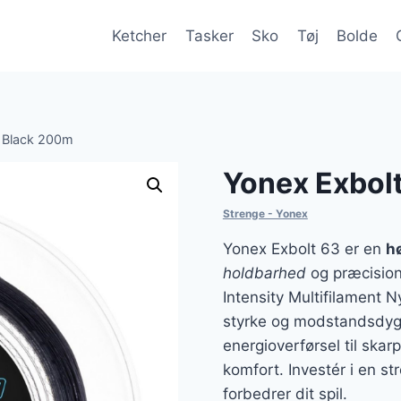
Ketcher
Tasker
Sko
Tøj
Bolde
 Black 200m
Yonex Exbol
Strenge - Yonex
Yonex Exbolt 63 er en
h
holdbarhed
og præcision
Intensity Multifilament N
styrke og modstandsdygt
energioverførsel til skar
komfort. Investér i en st
forbedrer dit spil.