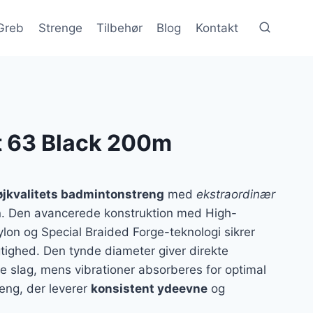
Greb
Strenge
Tilbehør
Blog
Kontakt
t 63 Black 200m
øjkvalitets badmintonstreng
med
ekstraordinær
. Den avancerede konstruktion med High-
ylon og Special Braided Forge-teknologi sikrer
ighed. Den tynde diameter giver direkte
pe slag, mens vibrationer absorberes for optimal
reng, der leverer
konsistent ydeevne
og