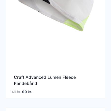
Craft Advanced Lumen Fleece
Pandebånd
Den
Den
149
kr.
99
kr.
oprindelige
aktuelle
pris
pris
var:
er: