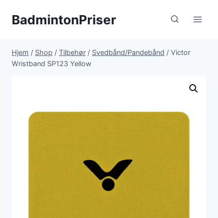
Fortsæt
BadmintonPriser
til
indhold
Hjem
/
Shop
/
Tilbehør
/
Svedbånd/Pandebånd
/
Victor
Wristband SP123 Yellow