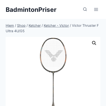
Fortsæt
BadmintonPriser
til
indhold
Hjem
/
Shop
/
Ketcher
/
Ketcher - Victor
/
Victor Thruster F
Ultra 4U/G5