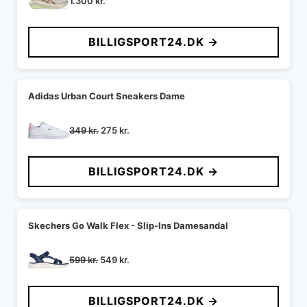
1.300
kr.
BILLIGSPORT24.DK →
Adidas Urban Court Sneakers Dame
Den
Den
349
kr.
275
kr.
oprindelige
aktuelle
pris
pris
BILLIGSPORT24.DK →
var:
er:
349 kr..
275 kr..
Skechers Go Walk Flex - Slip-Ins Damesandal
Den
Den
599
kr.
549
kr.
oprindelige
aktuelle
pris
pris
BILLIGSPORT24.DK →
var:
er: