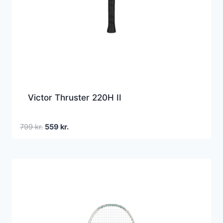
Victor Thruster 220H II
Den
Den
799
kr.
559
kr.
oprindelige
aktuelle
pris
pris
var:
er:
799 kr..
559 kr..