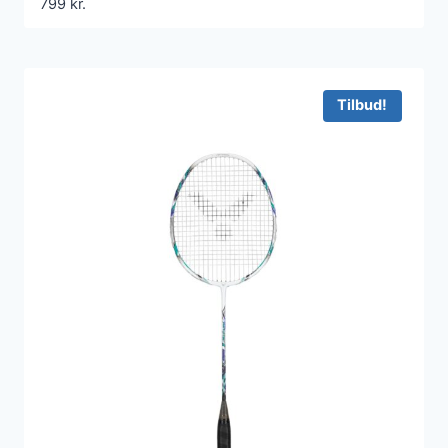
799
kr.
Tilbud!