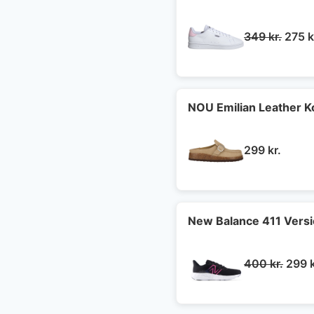
Den
349
kr.
275
k
oprin
pris
var:
349 k
NOU Emilian Leather 
299
kr.
New Balance 411 Vers
Den
400
kr.
299
oprin
pris