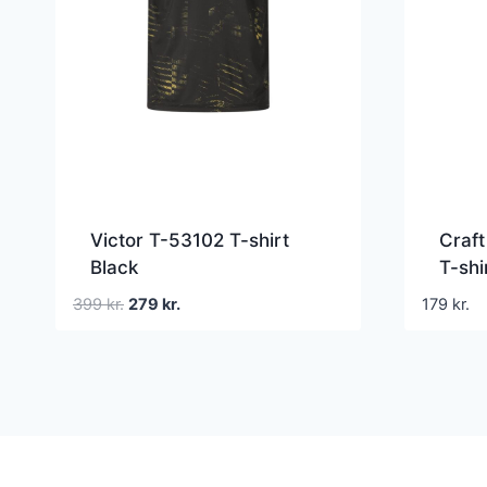
Victor T-53102 T-shirt
Craft
Black
T-shi
Den
Den
399
kr.
279
kr.
179
kr.
oprindelige
aktuelle
pris
pris
var:
er:
399 kr..
279 kr..