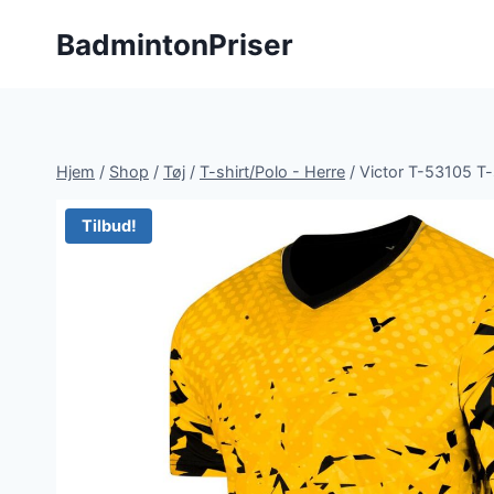
Fortsæt
BadmintonPriser
til
indhold
Hjem
/
Shop
/
Tøj
/
T-shirt/Polo - Herre
/
Victor T-53105 T-
Tilbud!