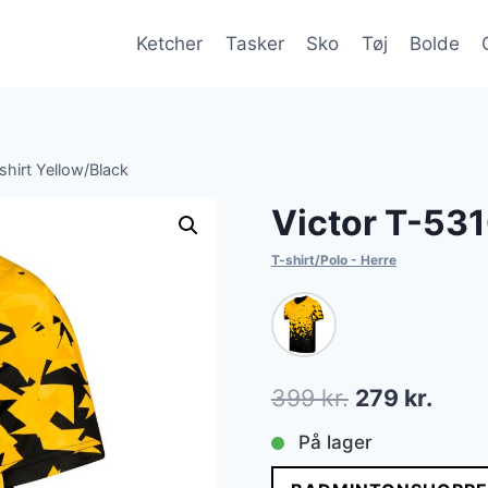
Ketcher
Tasker
Sko
Tøj
Bolde
shirt Yellow/Black
Victor T-531
T-shirt/Polo - Herre
Den
Den
399
kr.
279
kr.
oprindelige
aktue
På lager
pris
pris