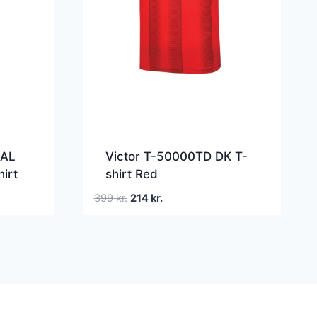
IAL
Victor T-50000TD DK T-
irt
shirt Red
Den
Den
399
kr.
214
kr.
oprindelige
aktuelle
pris
pris
var:
er:
399 kr..
214 kr..