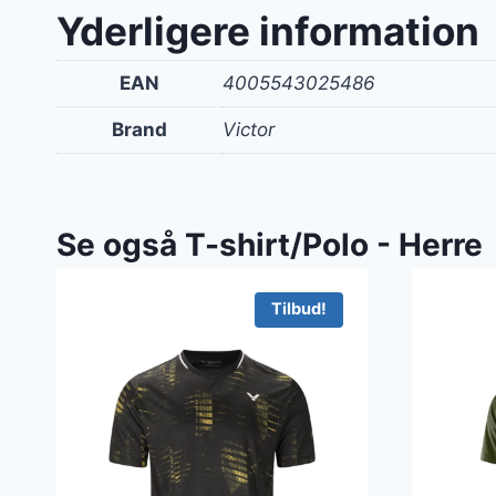
var:
Yderligere information
400 k
EAN
4005543025486
Brand
Victor
Se også T-shirt/Polo - Herre
Tilbud!