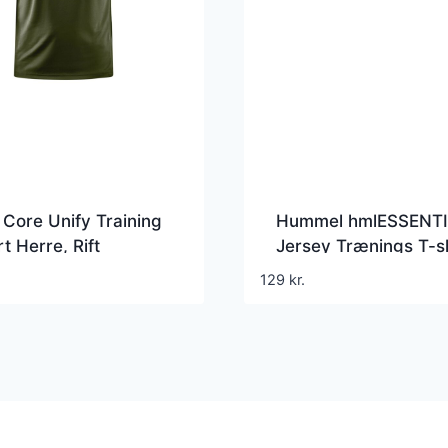
 Core Unify Training
Hummel hmlESSENT
rt Herre, Rift
Jersey Trænings T-sh
Herre, sort
129
kr.