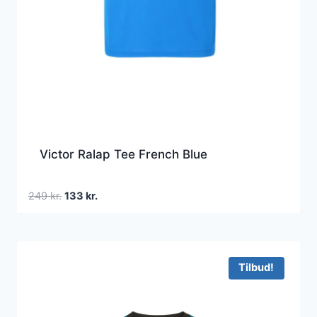
Victor Ralap Tee French Blue
Den
Den
249
kr.
133
kr.
oprindelige
aktuelle
pris
pris
var:
er:
249 kr..
133 kr..
Tilbud!