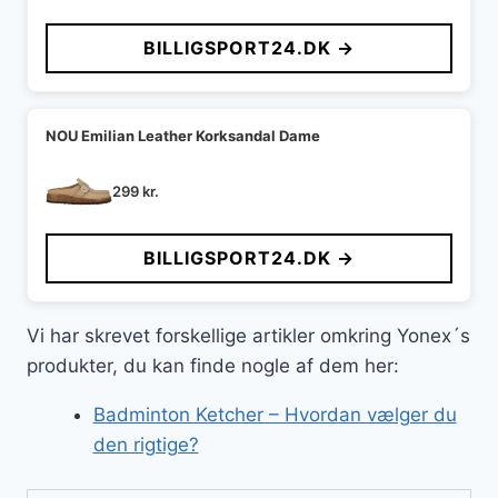
oprindelige
aktuelle
pris
pris
BILLIGSPORT24.DK →
var:
er:
599 kr..
549 kr..
NOU Emilian Leather Korksandal Dame
299
kr.
BILLIGSPORT24.DK →
Vi har skrevet forskellige artikler omkring Yonex´s
produkter, du kan finde nogle af dem her:
Badminton Ketcher – Hvordan vælger du
den rigtige?