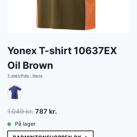
Yonex T-shirt 10637EX
Oil Brown
T-shirt/Polo - Herre
Den
Den
1.049
kr.
787
kr.
oprindelige
aktuelle
På lager
pris
pris