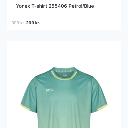
Yonex T-shirt 255406 Petrol/Blue
Den
Den
399
kr.
299
kr.
oprindelige
aktuelle
pris
pris
var:
er:
399 kr..
299 kr..