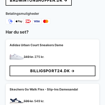
BADMINTONSHOPPEN.DK →
var:
er:
1.049 kr..
787 kr..
Betalingsmuligheder
Har du set?
Adidas Urban Court Sneakers Dame
Den
Den
349
kr.
275
kr.
oprindelige
aktuelle
pris
pris
BILLIGSPORT24.DK →
var:
er:
349 kr..
275 kr..
Skechers Go Walk Flex - Slip-Ins Damesandal
Den
Den
599
kr.
549
kr.