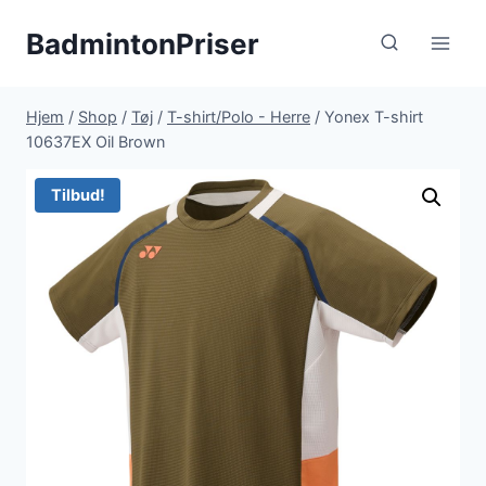
Fortsæt
BadmintonPriser
til
indhold
Hjem
/
Shop
/
Tøj
/
T-shirt/Polo - Herre
/
Yonex T-shirt
10637EX Oil Brown
Tilbud!