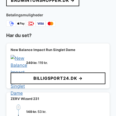
BADMINTONSHOPPEN.DK →
Betalingsmuligheder
Har du set?
New Balance Impact Run Singlet Dame
Den
Den
249
kr.
119
kr.
oprindelige
aktuelle
pris
pris
BILLIGSPORT24.DK →
var:
er:
249 kr..
119 kr..
ZERV Wizard 231
Den
Den
149
kr.
53
kr.