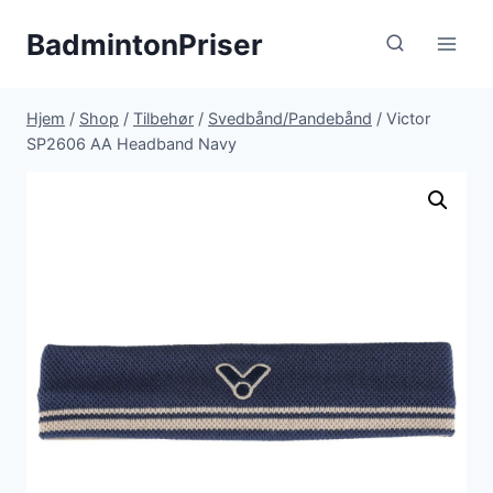
Fortsæt
BadmintonPriser
til
indhold
Hjem
/
Shop
/
Tilbehør
/
Svedbånd/Pandebånd
/
Victor
SP2606 AA Headband Navy