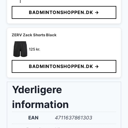
oprindelige
aktuelle
pris
pris
BADMINTONSHOPPEN.DK →
var:
er:
149 kr..
53 kr..
ZERV Zack Shorts Black
125
kr.
BADMINTONSHOPPEN.DK →
Yderligere
information
EAN
4711637861303