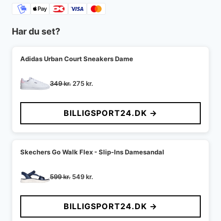
Har du set?
Adidas Urban Court Sneakers Dame
Den
Den
349
kr.
275
kr.
oprindelige
aktuelle
pris
pris
BILLIGSPORT24.DK →
var:
er:
349 kr..
275 kr..
Skechers Go Walk Flex - Slip-Ins Damesandal
Den
Den
599
kr.
549
kr.
oprindelige
aktuelle
pris
pris
BILLIGSPORT24.DK →
var:
er:
599 kr..
549 kr..