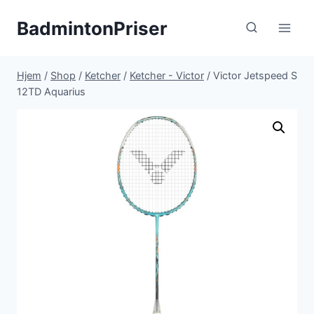
Fortsæt
BadmintonPriser
til
indhold
Hjem
/
Shop
/
Ketcher
/
Ketcher - Victor
/
Victor Jetspeed S
12TD Aquarius