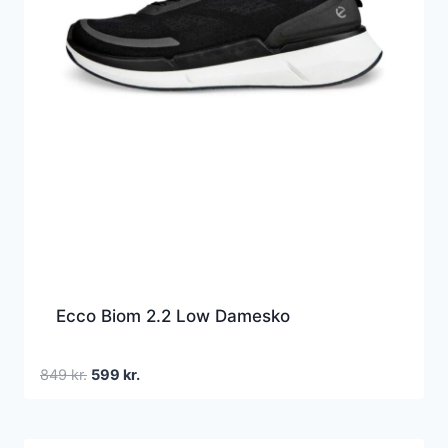
Ecco Biom 2.2 Low Damesko
Den
Den
849
kr.
599
kr.
oprindelige
aktuelle
pris
pris
var:
er: