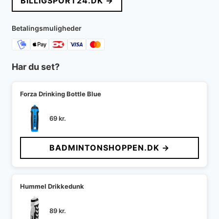
BILLIGSPORT24.DK →
var:
er:
599 kr..
549 kr..
Betalingsmuligheder
Har du set?
Forza Drinking Bottle Blue
69
kr.
BADMINTONSHOPPEN.DK →
Hummel Drikkedunk
89
kr.