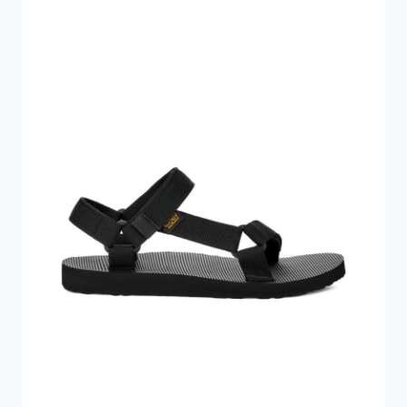
849 kr..
599 kr..