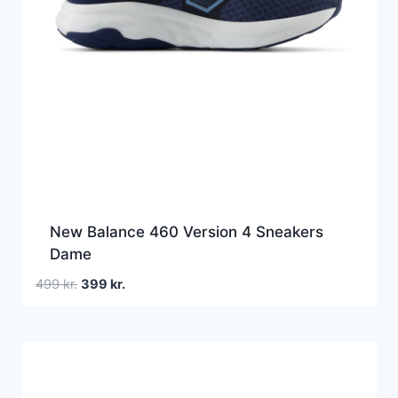
New Balance 460 Version 4 Sneakers
Dame
Den
Den
499
kr.
399
kr.
oprindelige
aktuelle
pris
pris
var:
er:
499 kr..
399 kr..