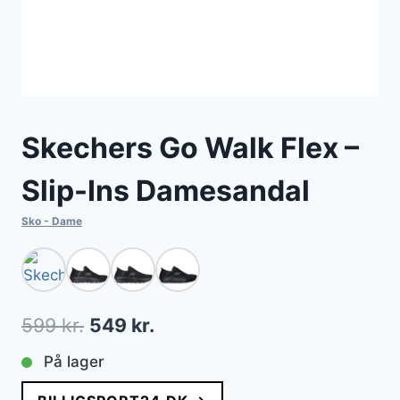
Skechers Go Walk Flex –
Slip-Ins Damesandal
Sko - Dame
Den
Den
599
kr.
549
kr.
oprindelige
aktuelle
På lager
pris
pris