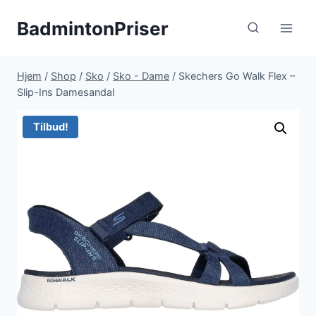
Fortsæt
BadmintonPriser
til
indhold
Hjem
/
Shop
/
Sko
/
Sko - Dame
/
Skechers Go Walk Flex –
Slip-Ins Damesandal
Tilbud!