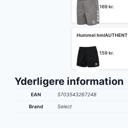
169
kr.
Hummel hmlAUTHENTI
159
kr.
Yderligere information
EAN
5703543267248
Brand
Select