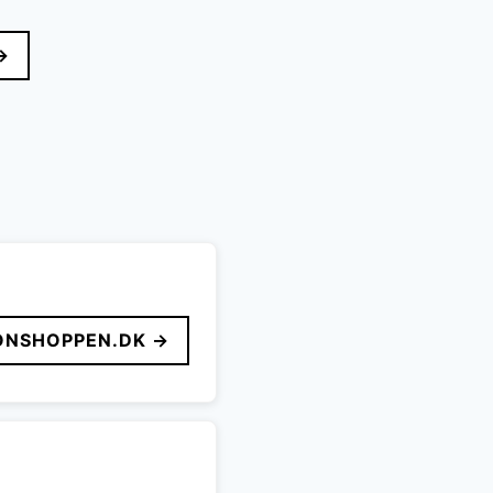
→
ONSHOPPEN.DK →