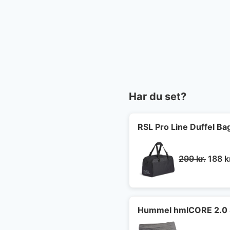
Har du set?
RSL Pro Line Duffel Ba
Den
299
kr.
188
k
oprin
pris
var:
299 kr
Hummel hmlCORE 2.0 