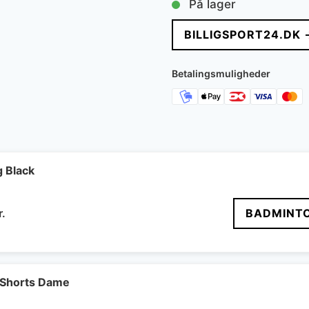
På lager
BILLIGSPORT24.DK 
Betalingsmuligheder
g Black
Den
r.
BADMINT
delige
aktuelle
pris
er:
..
188 kr..
Shorts Dame