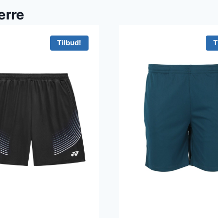
erre
Tilbud!
T