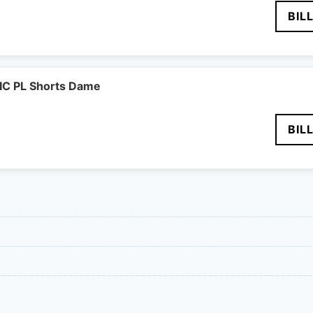
BIL
C PL Shorts Dame
BIL