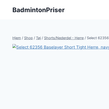
Fortsæt
BadmintonPriser
til
indhold
Hjem
/
Shop
/
Tøj
/
Shorts/Nederdel - Herre
/
Select 62356 