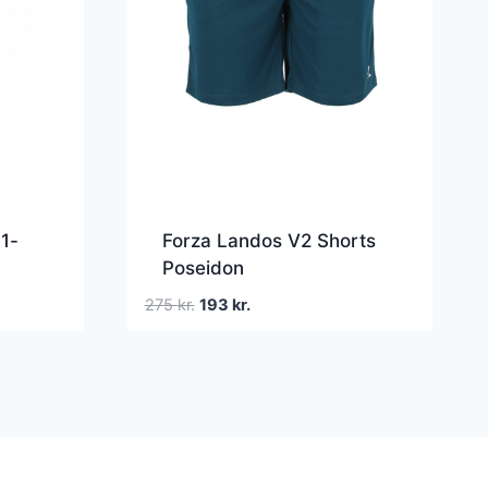
1-
Forza Landos V2 Shorts
Poseidon
Den
Den
275
kr.
193
kr.
oprindelige
aktuelle
pris
pris
var:
er:
275 kr..
193 kr..