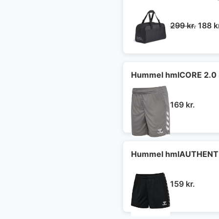
Den
299
kr.
188
k
oprin
pris
var:
299 kr
Hummel hmlCORE 2.0 
169
kr.
Hummel hmlAUTHENTI
159
kr.