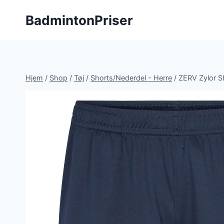
Fortsæt
BadmintonPriser
til
indhold
Hjem
/
Shop
/
Tøj
/
Shorts/Nederdel - Herre
/
ZERV Zylor S