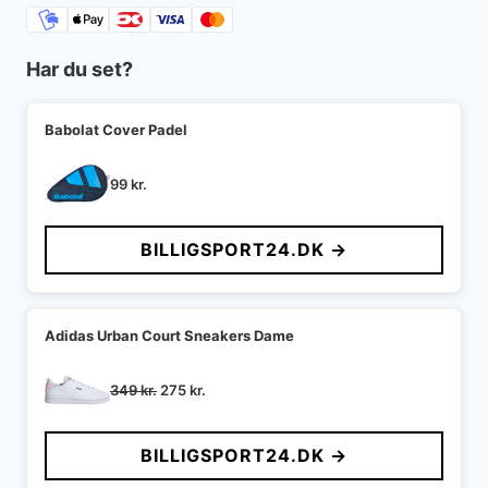
Har du set?
Babolat Cover Padel
99
kr.
BILLIGSPORT24.DK →
Adidas Urban Court Sneakers Dame
Den
Den
349
kr.
275
kr.
oprindelige
aktuelle
pris
pris
BILLIGSPORT24.DK →
var:
er:
349 kr..
275 kr..