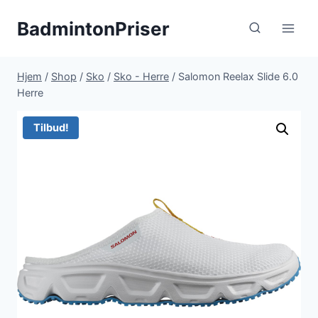
Fortsæt
BadmintonPriser
til
indhold
Hjem
/
Shop
/
Sko
/
Sko - Herre
/
Salomon Reelax Slide 6.0
Herre
Tilbud!