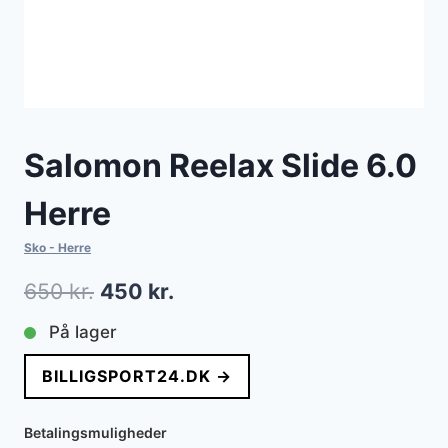
Salomon Reelax Slide 6.0
Herre
Sko - Herre
Den
Den
650
kr.
450
kr.
oprindelige
aktuelle
På lager
pris
pris
BILLIGSPORT24.DK →
var:
er:
650 kr..
450 kr..
Betalingsmuligheder