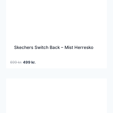
Skechers Switch Back – Mist Herresko
Den
Den
699
kr.
499
kr.
oprindelige
aktuelle
pris
pris
var:
er:
699 kr..
499 kr..