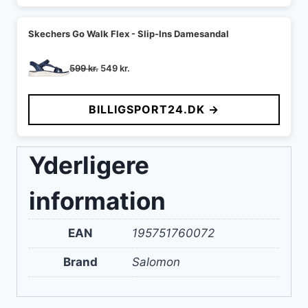
Skechers Go Walk Flex - Slip-Ins Damesandal
Den
Den
599
kr.
549
kr.
oprindelige
aktuelle
pris
pris
BILLIGSPORT24.DK →
var:
er:
599 kr..
549 kr..
Yderligere
information
EAN
195751760072
Brand
Salomon