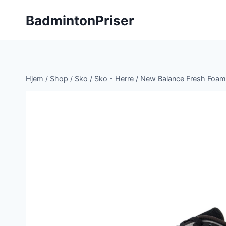
Fortsæt
BadmintonPriser
til
indhold
Hjem
/
Shop
/
Sko
/
Sko - Herre
/
New Balance Fresh Foam