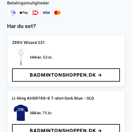
Betalingsmuligheder
Har du set?
ZERV Wizard 231
Den
Den
149
kr.
53
kr.
oprindelige
aktuelle
pris
pris
BADMINTONSHOPPEN.DK →
var:
er:
149 kr..
53 kr..
Li-Ning AHSR789-6 T-shirt Dark Blue - OLD
Den
Den
199
kr.
75
kr.
oprindelige
aktuelle
pris
pris
BADMINTONSHOPPEN.DK →
var:
er: