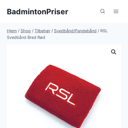
Fortsæt
BadmintonPriser
til
indhold
Hjem
/
Shop
/
Tilbehør
/
Svedbånd/Pandebånd
/
RSL
Svedbånd Bred Rød