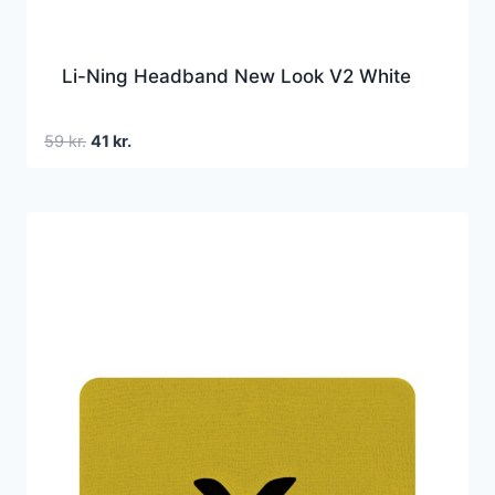
Li-Ning Headband New Look V2 White
Den
Den
59
kr.
41
kr.
oprindelige
aktuelle
pris
pris
var:
er:
59 kr..
41 kr..