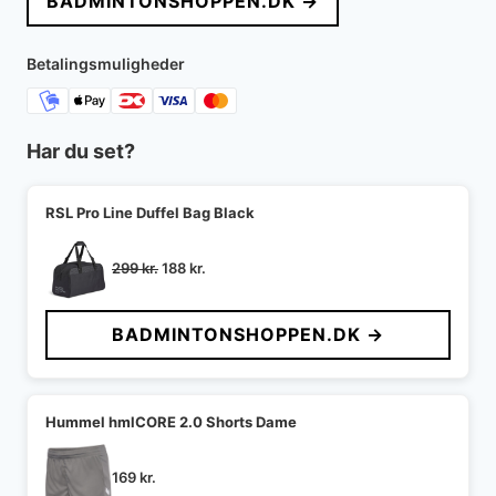
BADMINTONSHOPPEN.DK →
var:
er:
299 kr..
209 kr..
Betalingsmuligheder
Har du set?
RSL Pro Line Duffel Bag Black
Den
Den
299
kr.
188
kr.
oprindelige
aktuelle
pris
pris
BADMINTONSHOPPEN.DK →
var:
er:
299 kr..
188 kr..
Hummel hmlCORE 2.0 Shorts Dame
169
kr.