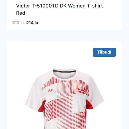
Victor T-51000TD DK Women T-shirt
Red
Den
Den
399
kr.
214
kr.
oprindelige
aktuelle
pris
pris
var:
er:
399 kr..
214 kr..
Tilbud!