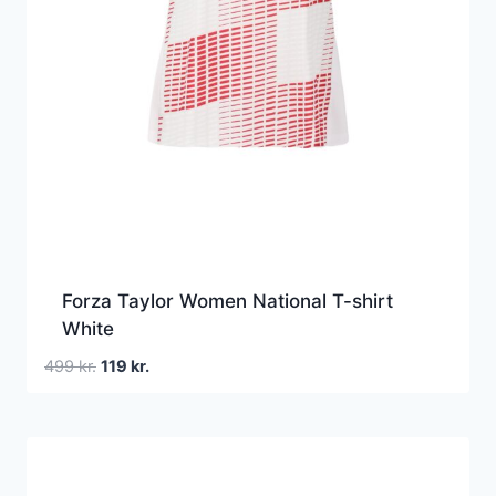
Forza Taylor Women National T-shirt
White
Den
Den
499
kr.
119
kr.
oprindelige
aktuelle
pris
pris
var:
er:
499 kr..
119 kr..