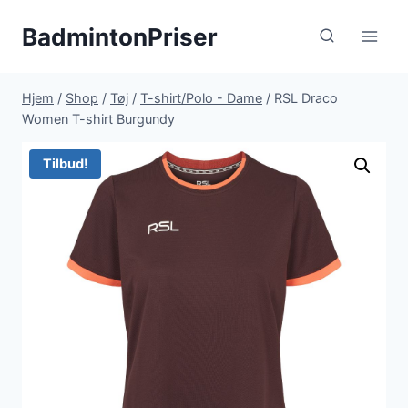
Fortsæt
BadmintonPriser
til
indhold
Hjem
/
Shop
/
Tøj
/
T-shirt/Polo - Dame
/
RSL Draco
Women T-shirt Burgundy
Tilbud!