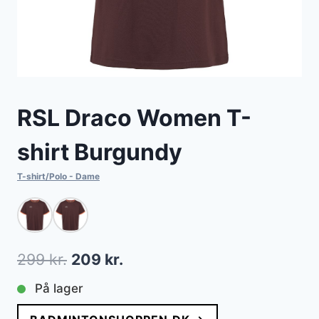
RSL Draco Women T-
shirt Burgundy
T-shirt/Polo - Dame
Den
Den
299
kr.
209
kr.
oprindelige
aktuelle
På lager
pris
pris