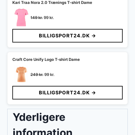
Kari Traa Nora 2.0 Trænings T-shirt Dame
Den
Den
149
kr.
99
kr.
oprindelige
aktuelle
pris
pris
BILLIGSPORT24.DK →
var:
er:
149 kr..
99 kr..
Craft Core Unify Logo T-shirt Dame
Den
Den
249
kr.
99
kr.
oprindelige
aktuelle
pris
pris
BILLIGSPORT24.DK →
var:
er:
249 kr..
99 kr..
Yderligere
information