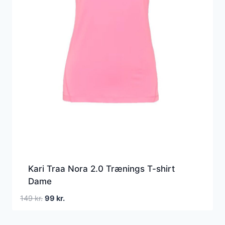
Kari Traa Nora 2.0 Trænings T-shirt
Dame
Den
Den
149
kr.
99
kr.
oprindelige
aktuelle
pris
pris