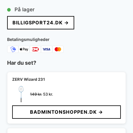
oprindelige
aktuelle
På lager
pris
pris
BILLIGSPORT24.DK →
var:
er:
179 kr..
79 kr..
Betalingsmuligheder
Har du set?
ZERV Wizard 231
Den
Den
149
kr.
53
kr.
oprindelige
aktuelle
pris
pris
BADMINTONSHOPPEN.DK →
var:
er:
149 kr..
53 kr..