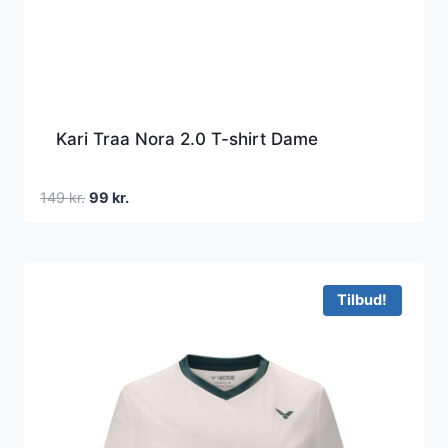
Kari Traa Nora 2.0 T-shirt Dame
Den
Den
149
kr.
99
kr.
oprindelige
aktuelle
pris
pris
var:
er:
149 kr..
99 kr..
Tilbud!