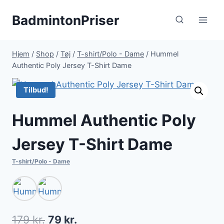
Fortsæt
BadmintonPriser
til
indhold
Hjem
/
Shop
/
Tøj
/
T-shirt/Polo - Dame
/
Hummel
Authentic Poly Jersey T-Shirt Dame
Tilbud!
Hummel Authentic Poly
Jersey T-Shirt Dame
T-shirt/Polo - Dame
Den
Den
179
kr.
79
kr.