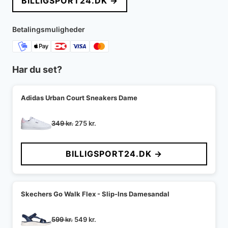
BILLIGSPORT24.DK →
Betalingsmuligheder
Har du set?
Adidas Urban Court Sneakers Dame
Den
Den
349
kr.
275
kr.
oprindelige
aktuelle
pris
pris
BILLIGSPORT24.DK →
var:
er:
349 kr..
275 kr..
Skechers Go Walk Flex - Slip-Ins Damesandal
Den
Den
599
kr.
549
kr.