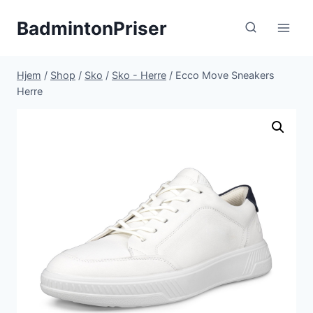
Fortsæt
BadmintonPriser
til
indhold
Hjem
/
Shop
/
Sko
/
Sko - Herre
/
Ecco Move Sneakers
Herre