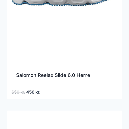
Salomon Reelax Slide 6.0 Herre
Den
Den
650
kr.
450
kr.
oprindelige
aktuelle
pris
pris
var:
er:
650 kr..
450 kr..