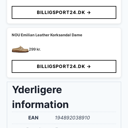
oprindelige
aktuelle
pris
pris
BILLIGSPORT24.DK →
var:
er:
599 kr..
549 kr..
NOU Emilian Leather Korksandal Dame
299
kr.
BILLIGSPORT24.DK →
Yderligere
information
EAN
194892038910