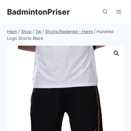
Fortsæt
BadmintonPriser
til
indhold
Hjem
/
Shop
/
Tøj
/
Shorts/Nederdel - Herre
/
Hundred
Logo Shorts Black