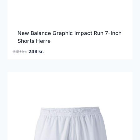
New Balance Graphic Impact Run 7-Inch
Shorts Herre
Den
Den
349
kr.
249
kr.
oprindelige
aktuelle
pris
pris
var:
er:
349 kr..
249 kr..