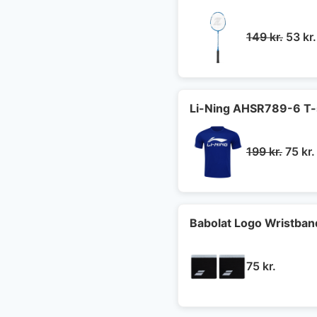
Den
149
kr.
53
kr.
oprin
pris
var:
149 kr
Li-Ning AHSR789-6 T-s
Den
199
kr.
75
kr.
oprin
pris
var:
199 kr
Babolat Logo Wristban
75
kr.