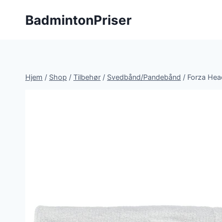
Fortsæt
BadmintonPriser
til
indhold
Hjem
/
Shop
/
Tilbehør
/
Svedbånd/Pandebånd
/
Forza Hea