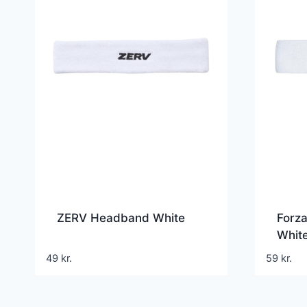
ZERV Headband White
Forz
Whit
49
kr.
59
kr.