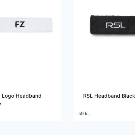
a Logo Headband
RSL Headband Black
e
59
kr.