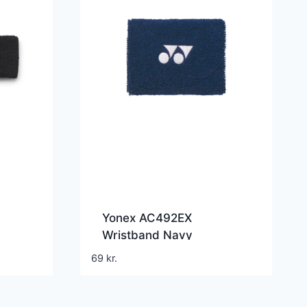
Yonex AC492EX
Wristband Navy
69
kr.