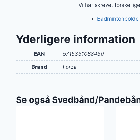
Vi har skrevet forskelli
Badmintonbolde og
Yderligere information
EAN
5715331088430
Brand
Forza
Se også Svedbånd/Pandebå