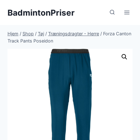
Fortsæt
BadmintonPriser
til
indhold
Hjem
/
Shop
/
Tøj
/
Træningsdragter - Herre
/
Forza Canton
Track Pants Poseidon