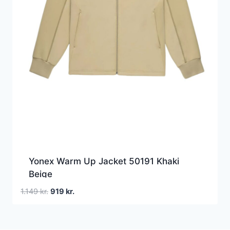
Yonex Warm Up Jacket 50191 Khaki
Beige
Den
Den
1.149
kr.
919
kr.
oprindelige
aktuelle
pris
pris
var:
er: