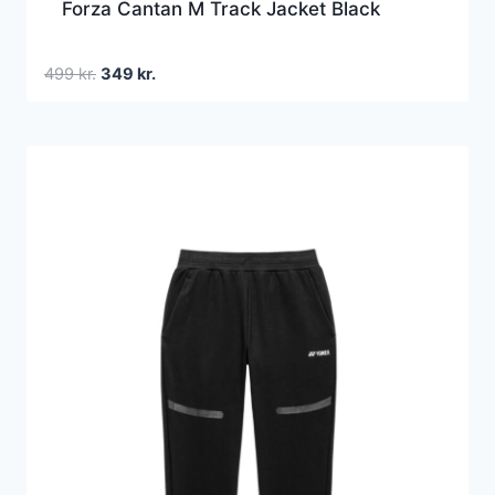
Forza Cantan M Track Jacket Black
Den
Den
499
kr.
349
kr.
oprindelige
aktuelle
pris
pris
var:
er:
499 kr..
349 kr..