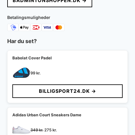
BADMINTONSHOPPEN.DK →
Betalingsmuligheder
Har du set?
Babolat Cover Padel
99
kr.
BILLIGSPORT24.DK →
Adidas Urban Court Sneakers Dame
Den
Den
349
kr.
275
kr.