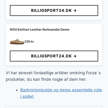
oprindelige
aktuelle
pris
pris
BILLIGSPORT24.DK →
var:
er:
349 kr..
275 kr..
NOU Emilian Leather Korksandal Dame
299
kr.
BILLIGSPORT24.DK →
Vi har skrevet forskellige artikler omkring Forza´s
produkter, du kan finde nogle af dem her:
Badmintonbolde og deres essentielle rolle
i spillet