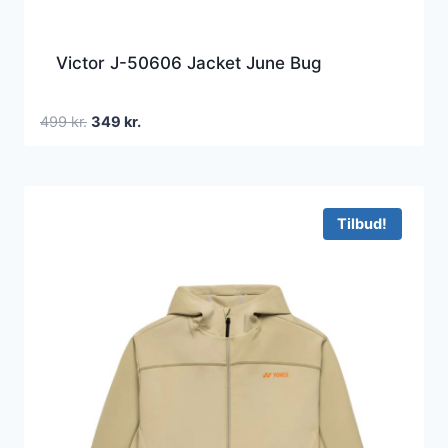
Victor J-50606 Jacket June Bug
Den
Den
499
kr.
349
kr.
oprindelige
aktuelle
pris
pris
var:
er:
499 kr..
349 kr..
Tilbud!