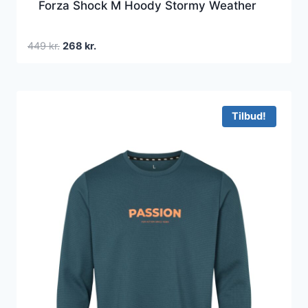
Forza Shock M Hoody Stormy Weather
Den
Den
449
kr.
268
kr.
oprindelige
aktuelle
pris
pris
var:
er:
449 kr..
268 kr..
Tilbud!