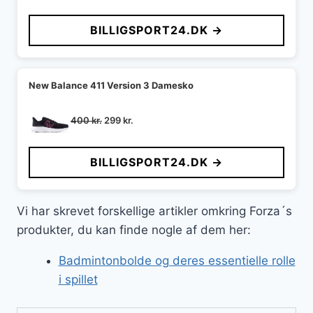
BILLIGSPORT24.DK →
New Balance 411 Version 3 Damesko
Den
Den
400
kr.
299
kr.
oprindelige
aktuelle
pris
pris
BILLIGSPORT24.DK →
var:
er:
400 kr..
299 kr..
Vi har skrevet forskellige artikler omkring Forza´s
produkter, du kan finde nogle af dem her:
Badmintonbolde og deres essentielle rolle
i spillet