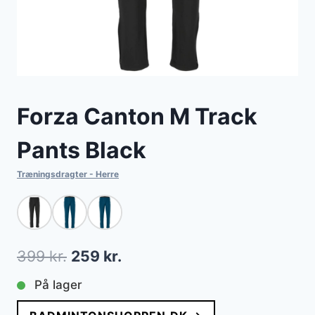
Forza Canton M Track
Pants Black
Træningsdragter - Herre
Den
Den
399
kr.
259
kr.
oprindelige
aktuelle
På lager
pris
pris