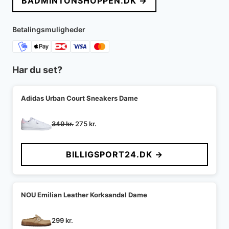
BADMINTONSHOPPEN.DK →
var:
er:
399 kr..
259 kr..
Betalingsmuligheder
Har du set?
Adidas Urban Court Sneakers Dame
Den
Den
349
kr.
275
kr.
oprindelige
aktuelle
pris
pris
BILLIGSPORT24.DK →
var:
er:
349 kr..
275 kr..
NOU Emilian Leather Korksandal Dame
299
kr.