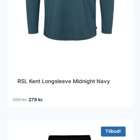
RSL Kent Longsleeve Midnight Navy
Den
Den
399
kr.
279
kr.
oprindelige
aktuelle
pris
pris
var:
er:
399 kr..
279 kr..
Tilbud!