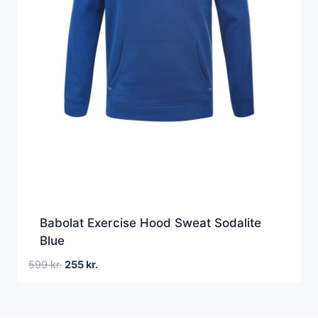
Babolat Exercise Hood Sweat Sodalite
Blue
Den
Den
599
kr.
255
kr.
oprindelige
aktuelle
pris
pris
var:
er: