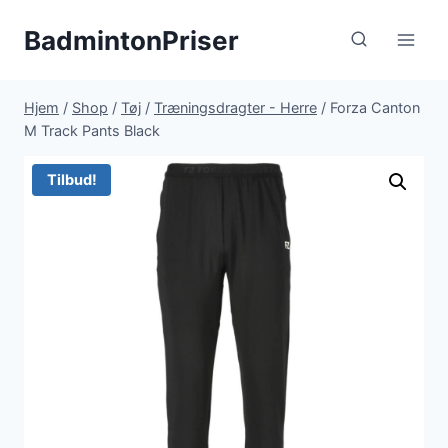
Fortsæt
BadmintonPriser
til
indhold
Hjem
/
Shop
/
Tøj
/
Træningsdragter - Herre
/
Forza Canton
M Track Pants Black
Tilbud!