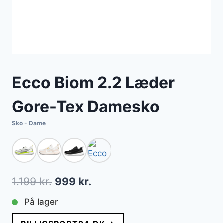
Ecco Biom 2.2 Læder
Gore-Tex Damesko
Sko - Dame
Den
Den
1.199
kr.
999
kr.
oprindelige
aktuelle
På lager
pris
pris