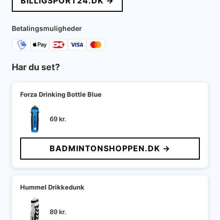
BILLIGSPORT24.DK →
var:
er:
1.199 kr..
999 kr..
Betalingsmuligheder
Har du set?
Forza Drinking Bottle Blue
69
kr.
BADMINTONSHOPPEN.DK →
Hummel Drikkedunk
89
kr.