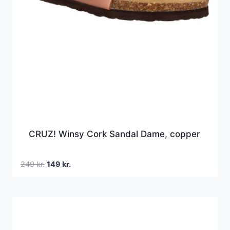
CRUZ! Winsy Cork Sandal Dame, copper
Den
Den
249
kr.
149
kr.
oprindelige
aktuelle
pris
pris
var:
er:
249 kr..
149 kr..