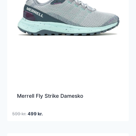
Merrell Fly Strike Damesko
Den
Den
599
kr.
499
kr.
oprindelige
aktuelle
pris
pris
var:
er: