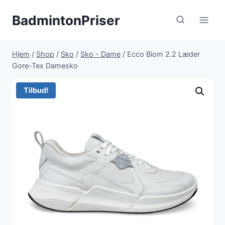
Fortsæt
BadmintonPriser
til
indhold
Hjem
/
Shop
/
Sko
/
Sko - Dame
/
Ecco Biom 2.2 Læder
Gore-Tex Damesko
Tilbud!