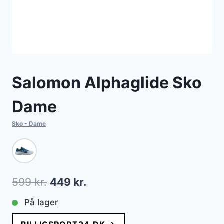
Salomon Alphaglide Sko
Dame
Sko - Dame
Den
Den
599
kr.
449
kr.
oprindelige
aktuelle
På lager
pris
pris