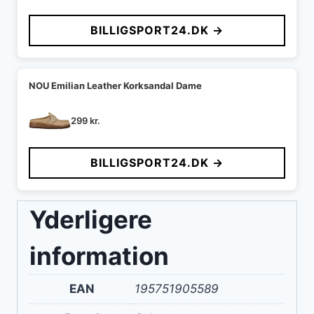
oprindelige
aktuelle
pris
pris
BILLIGSPORT24.DK →
var:
er:
599 kr..
549 kr..
NOU Emilian Leather Korksandal Dame
299
kr.
BILLIGSPORT24.DK →
Yderligere
information
EAN
195751905589