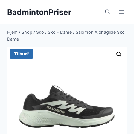
Fortsæt
BadmintonPriser
til
indhold
Hjem
/
Shop
/
Sko
/
Sko - Dame
/
Salomon Alphaglide Sko
Dame
Tilbud!