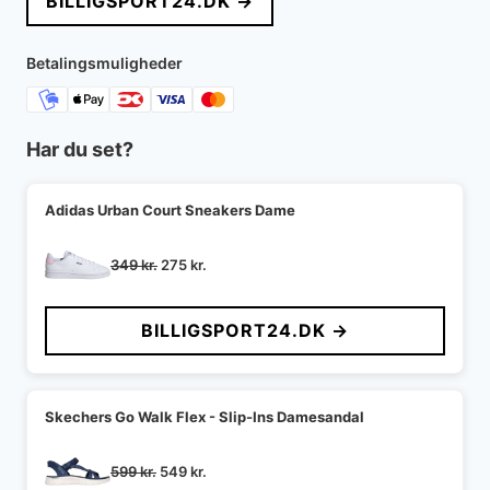
BILLIGSPORT24.DK →
var:
er:
599 kr..
449 kr..
Betalingsmuligheder
Har du set?
Adidas Urban Court Sneakers Dame
Den
Den
349
kr.
275
kr.
oprindelige
aktuelle
pris
pris
BILLIGSPORT24.DK →
var:
er:
349 kr..
275 kr..
Skechers Go Walk Flex - Slip-Ins Damesandal
Den
Den
599
kr.
549
kr.