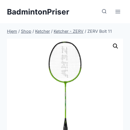
Fortsæt
BadmintonPriser
til
indhold
Hjem
/
Shop
/
Ketcher
/
Ketcher - ZERV
/
ZERV Bolt 11