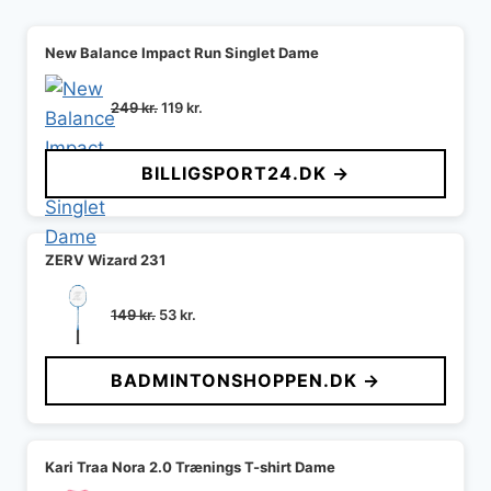
New Balance Impact Run Singlet Dame
Den
Den
249
kr.
119
kr.
oprindelige
aktuelle
pris
pris
BILLIGSPORT24.DK →
var:
er:
249 kr..
119 kr..
ZERV Wizard 231
Den
Den
149
kr.
53
kr.
oprindelige
aktuelle
pris
pris
BADMINTONSHOPPEN.DK →
var:
er:
149 kr..
53 kr..
Kari Traa Nora 2.0 Trænings T-shirt Dame