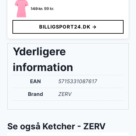
Den
Den
149
kr.
99
kr.
oprindelige
aktuelle
pris
pris
BILLIGSPORT24.DK →
var:
er:
149 kr..
99 kr..
Yderligere
information
EAN
5715331087617
Brand
ZERV
Se også Ketcher - ZERV