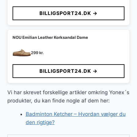
oprindelige
aktuelle
pris
pris
BILLIGSPORT24.DK →
var:
er:
599 kr..
549 kr..
NOU Emilian Leather Korksandal Dame
299
kr.
BILLIGSPORT24.DK →
Vi har skrevet forskellige artikler omkring Yonex´s
produkter, du kan finde nogle af dem her:
Badminton Ketcher – Hvordan vælger du
den rigtige?