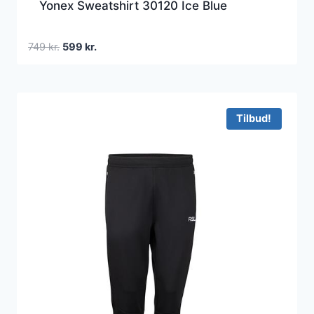
Yonex Sweatshirt 30120 Ice Blue
Den
Den
749
kr.
599
kr.
oprindelige
aktuelle
pris
pris
var:
er:
749 kr..
599 kr..
Tilbud!