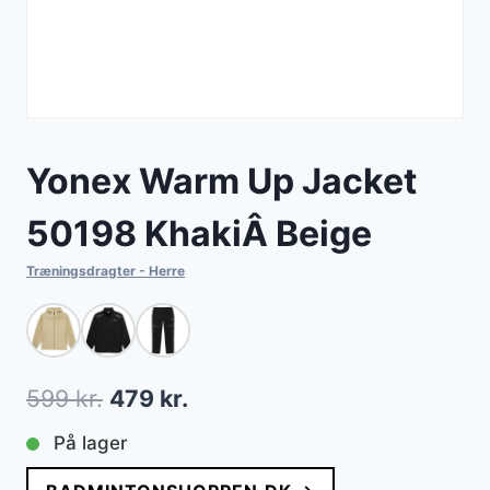
Yonex Warm Up Jacket
50198 KhakiÂ Beige
Træningsdragter - Herre
Den
Den
599
kr.
479
kr.
oprindelige
aktuelle
På lager
pris
pris