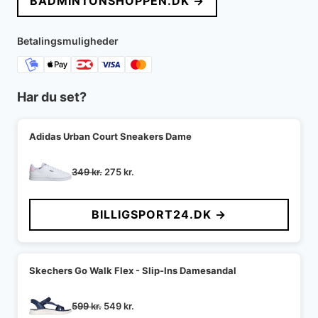
BADMINTONSHOPPEN.DK →
var:
er:
599 kr..
479 kr..
Betalingsmuligheder
Har du set?
Adidas Urban Court Sneakers Dame
Den
Den
349
kr.
275
kr.
oprindelige
aktuelle
pris
pris
BILLIGSPORT24.DK →
var:
er:
349 kr..
275 kr..
Skechers Go Walk Flex - Slip-Ins Damesandal
Den
Den
599
kr.
549
kr.