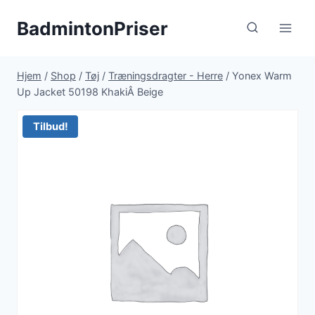
Fortsæt
BadmintonPriser
til
indhold
Hjem
/
Shop
/
Tøj
/
Træningsdragter - Herre
/
Yonex Warm
Up Jacket 50198 KhakiÂ Beige
Tilbud!