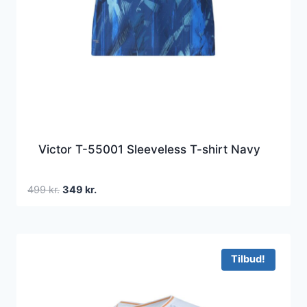
Victor T-55001 Sleeveless T-shirt Navy
Den
Den
499
kr.
349
kr.
oprindelige
aktuelle
pris
pris
var:
er:
499 kr..
349 kr..
Tilbud!