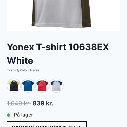
Yonex T-shirt 10638EX
White
T-shirt/Polo - Herre
Den
Den
1.049
kr.
839
kr.
oprindelige
aktuelle
På lager
pris
pris