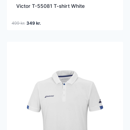
Victor T-55081 T-shirt White
Den
Den
499
kr.
349
kr.
oprindelige
aktuelle
pris
pris
var:
er:
499 kr..
349 kr..