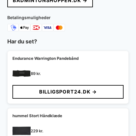
BADMINTONSHOPPEN.DK →
var:
er:
1.049 kr..
839 kr..
Betalingsmuligheder
Har du set?
Endurance Warrington Pandebånd
89
kr.
BILLIGSPORT24.DK →
hummel Stort Håndklæde
229
kr.