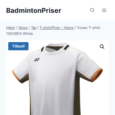
Fortsæt
BadmintonPriser
til
indhold
Hjem
/
Shop
/
Tøj
/
T-shirt/Polo - Herre
/
Yonex T-shirt
10638EX White
Tilbud!