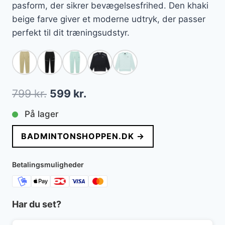
pasform, der sikrer bevægelsesfrihed. Den khaki
beige farve giver et moderne udtryk, der passer
perfekt til dit træningsudstyr.
Den
Den
799
kr.
599
kr.
oprindelige
aktuelle
På lager
pris
pris
BADMINTONSHOPPEN.DK →
var:
er:
799 kr..
599 kr..
Betalingsmuligheder
Har du set?