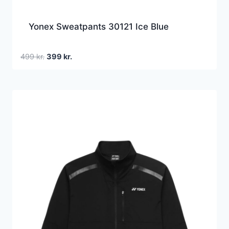
Yonex Sweatpants 30121 Ice Blue
Den
Den
499
kr.
399
kr.
oprindelige
aktuelle
pris
pris
var:
er:
499 kr..
399 kr..