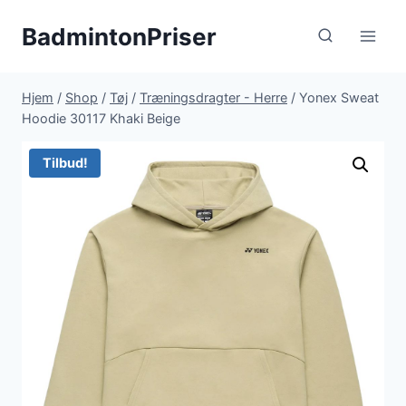
Fortsæt
BadmintonPriser
til
indhold
Hjem
/
Shop
/
Tøj
/
Træningsdragter - Herre
/
Yonex Sweat
Hoodie 30117 Khaki Beige
Tilbud!