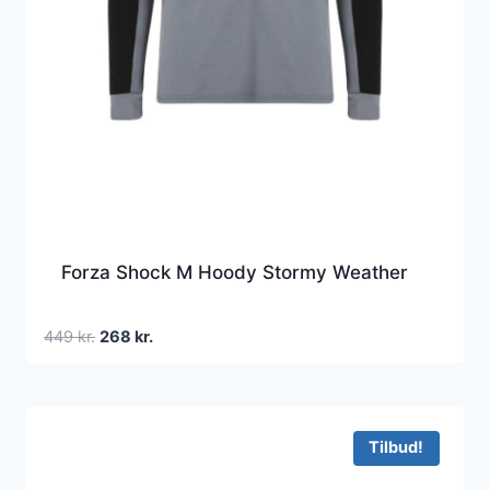
Forza Shock M Hoody Stormy Weather
Den
Den
449
kr.
268
kr.
oprindelige
aktuelle
pris
pris
var:
er:
449 kr..
268 kr..
Tilbud!