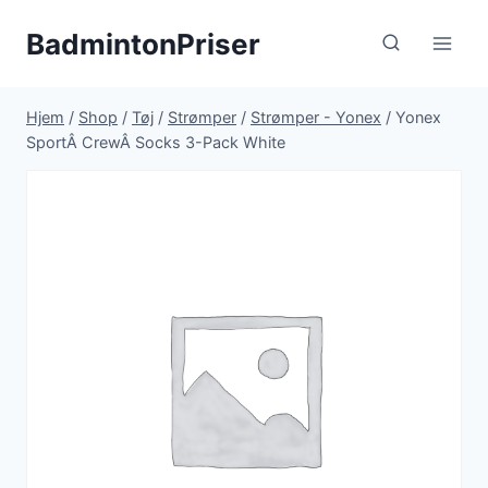
Fortsæt
BadmintonPriser
til
indhold
Hjem
/
Shop
/
Tøj
/
Strømper
/
Strømper - Yonex
/
Yonex
SportÂ CrewÂ Socks 3-Pack White