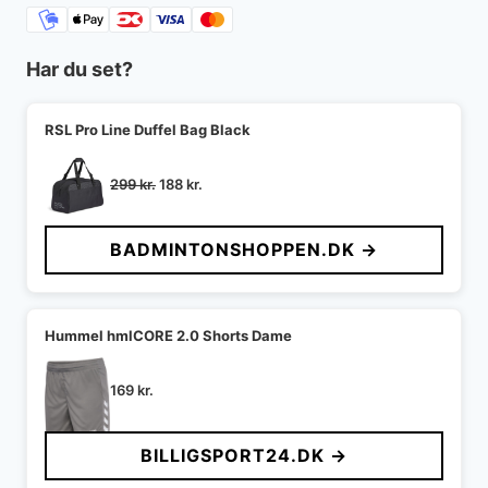
Har du set?
RSL Pro Line Duffel Bag Black
Den
Den
299
kr.
188
kr.
oprindelige
aktuelle
pris
pris
BADMINTONSHOPPEN.DK →
var:
er:
299 kr..
188 kr..
Hummel hmlCORE 2.0 Shorts Dame
169
kr.
BILLIGSPORT24.DK →