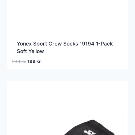
Yonex Sport Crew Socks 19194 1-Pack
Soft Yellow
Den
Den
249
kr.
199
kr.
oprindelige
aktuelle
pris
pris
var:
er:
249 kr..
199 kr..