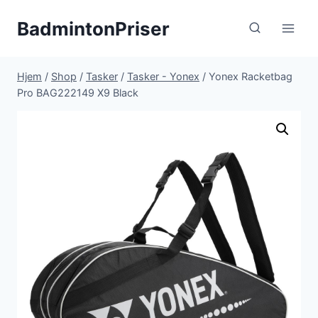
Fortsæt
BadmintonPriser
til
indhold
Hjem
/
Shop
/
Tasker
/
Tasker - Yonex
/
Yonex Racketbag
Pro BAG222149 X9 Black