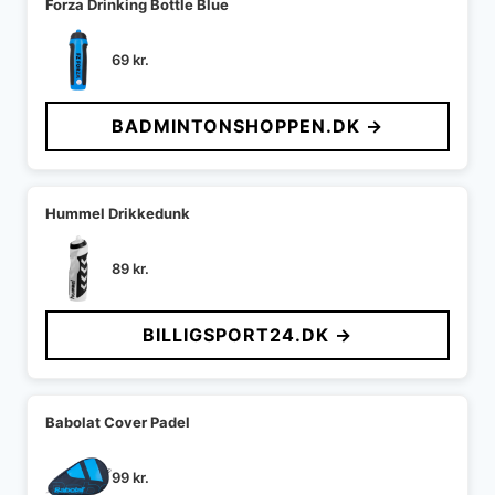
Forza Drinking Bottle Blue
69
kr.
BADMINTONSHOPPEN.DK →
Hummel Drikkedunk
89
kr.
BILLIGSPORT24.DK →
Babolat Cover Padel
99
kr.