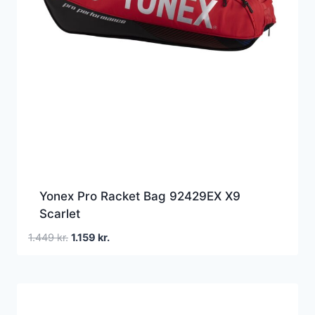
Yonex Pro Racket Bag 92429EX X9
Scarlet
Den
Den
1.449
kr.
1.159
kr.
oprindelige
aktuelle
pris
pris
var:
er:
1.449 kr..
1.159 kr..