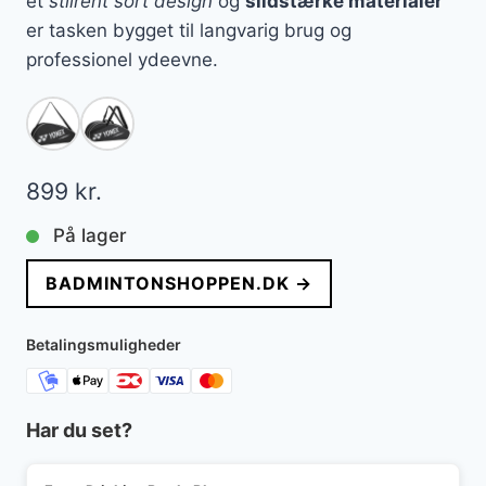
et
stilrent sort design
og
slidstærke materialer
er tasken bygget til langvarig brug og
professionel ydeevne.
899
kr.
På lager
BADMINTONSHOPPEN.DK →
Betalingsmuligheder
Har du set?