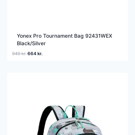
Yonex Pro Tournament Bag 92431WEX
Black/Silver
Den
Den
949
kr.
664
kr.
oprindelige
aktuelle
pris
pris
var:
er:
949 kr..
664 kr..