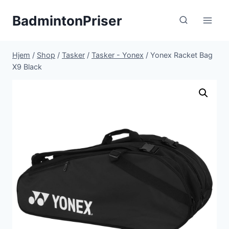
Fortsæt
BadmintonPriser
til
indhold
Hjem
/
Shop
/
Tasker
/
Tasker - Yonex
/
Yonex Racket Bag
X9 Black