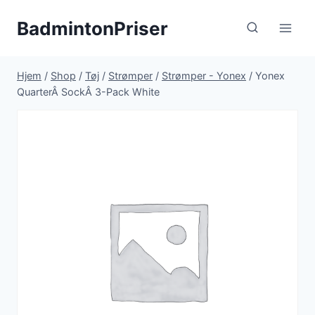
Fortsæt
BadmintonPriser
til
indhold
Hjem
/
Shop
/
Tøj
/
Strømper
/
Strømper - Yonex
/
Yonex
QuarterÂ SockÂ 3-Pack White