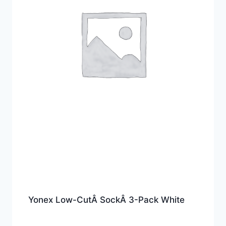
Yonex Low-CutÂ SockÂ 3-Pack White