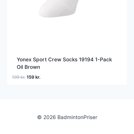
Yonex Sport Crew Socks 19194 1-Pack
Oil Brown
Den
Den
199
kr.
159
kr.
oprindelige
aktuelle
pris
pris
var:
er:
199 kr..
159 kr..
© 2026 BadmintonPriser