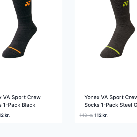
x VA Sport Crew
Yonex VA Sport Cre
 1-Pack Black
Socks 1-Pack Steel 
en
Den
Den
Den
12
kr.
149
kr.
112
kr.
prindelige
aktuelle
oprindelige
aktuelle
is
pris
pris
pris
r:
er:
var:
er: