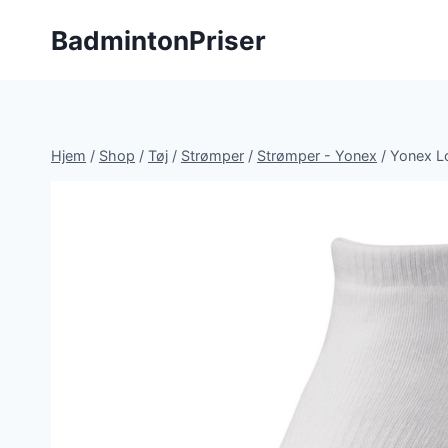
Fortsæt
BadmintonPriser
til
indhold
Hjem
/
Shop
/
Tøj
/
Strømper
/
Strømper - Yonex
/
Yonex L