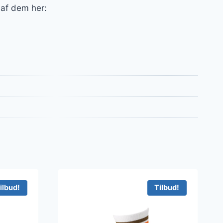
 af dem her:
ilbud!
Tilbud!