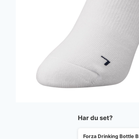
Har du set?
Forza Drinking Bottle B