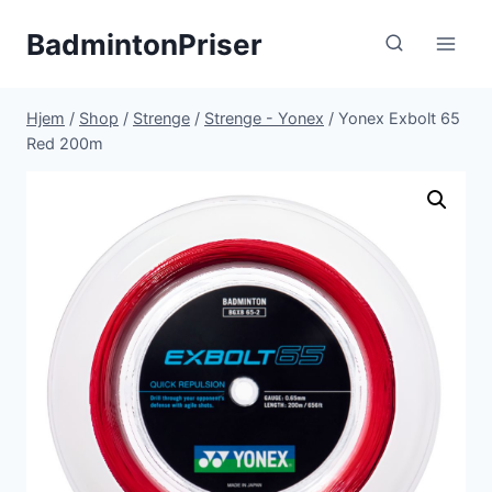
Fortsæt
BadmintonPriser
til
indhold
Hjem
/
Shop
/
Strenge
/
Strenge - Yonex
/
Yonex Exbolt 65
Red 200m