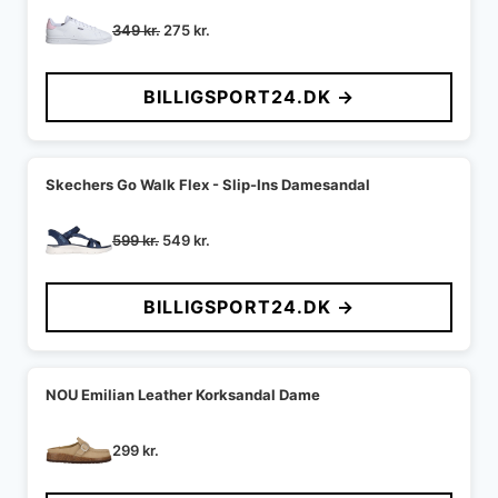
Den
Den
349
kr.
275
kr.
oprindelige
aktuelle
pris
pris
BILLIGSPORT24.DK →
var:
er:
349 kr..
275 kr..
Skechers Go Walk Flex - Slip-Ins Damesandal
Den
Den
599
kr.
549
kr.
oprindelige
aktuelle
pris
pris
BILLIGSPORT24.DK →
var:
er:
599 kr..
549 kr..
NOU Emilian Leather Korksandal Dame
299
kr.