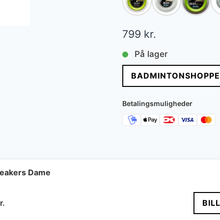
799
kr.
På lager
BADMINTONSHOPPE
Betalingsmuligheder
neakers Dame
Den
r.
BIL
delige
aktuelle