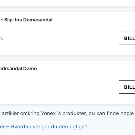
pris
er:
r..
275 kr..
 - Slip-Ins Damesandal
Den
r.
BIL
delige
aktuelle
pris
er:
..
549 kr..
Korksandal Dame
BIL
ge artikler omkring Yonex´s produkter, du kan finde nogle
r – Hvordan vælger du den rigtige?