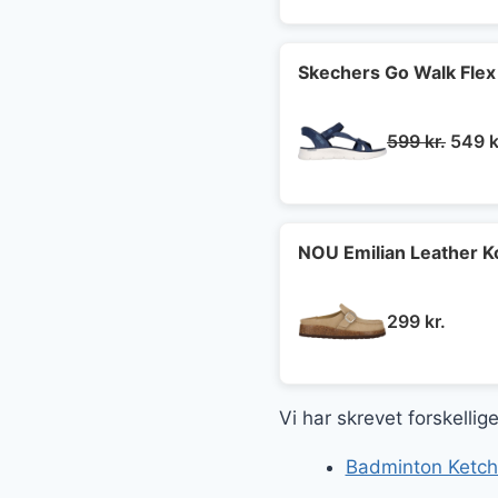
pris
var:
349 k
Skechers Go Walk Flex
Den
599
kr.
549
k
oprin
pris
var:
599 kr
NOU Emilian Leather 
299
kr.
Vi har skrevet forskelli
Badminton Ketche