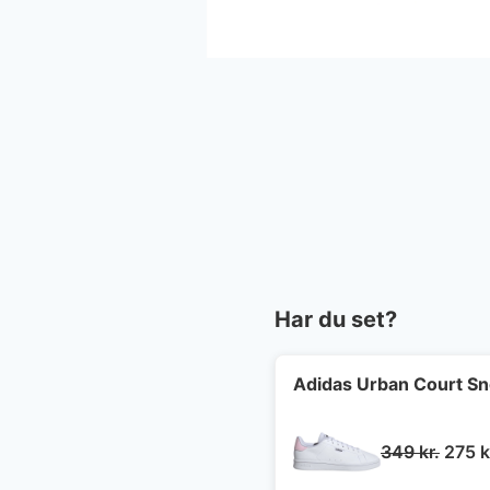
Har du set?
Adidas Urban Court S
Den
349
kr.
275
k
oprin