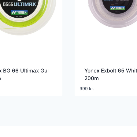
 BG 66 Ultimax Gul
Yonex Exbolt 65 Whi
m
200m
999
kr.