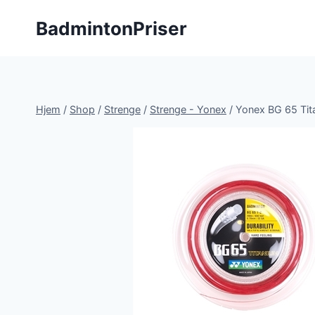
Fortsæt
BadmintonPriser
til
indhold
Hjem
/
Shop
/
Strenge
/
Strenge - Yonex
/
Yonex BG 65 Ti