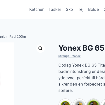
Ketcher
Tasker
Sko
Tøj
Bolde
tanium Rød 200m
Yonex BG 65
Strenge - Yonex
Opdag Yonex BG 65 Titan
badmintonstreng er desi
ydeevne, perfekt til hår
sikrer den en forbedret 
spillere.