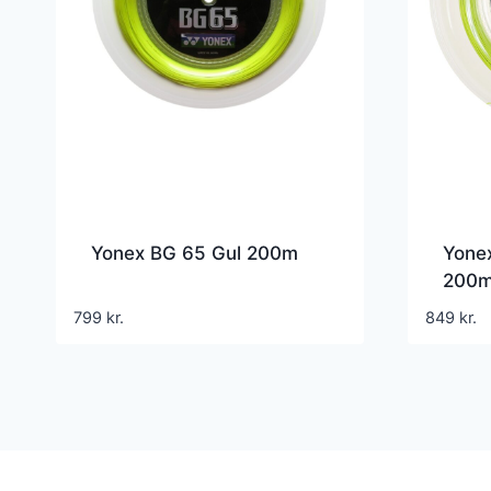
Yonex BG 65 Gul 200m
Yonex
200
799
kr.
849
kr.