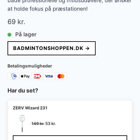
både professionelle og fritidsudøvere, der ønsker
at holde fokus på præstationen!
69
kr.
På lager
BADMINTONSHOPPEN.DK →
Betalingsmuligheder
Har du set?
ZERV Wizard 231
Den
Den
149
kr.
53
kr.
oprindelige
aktuelle
pris
pris