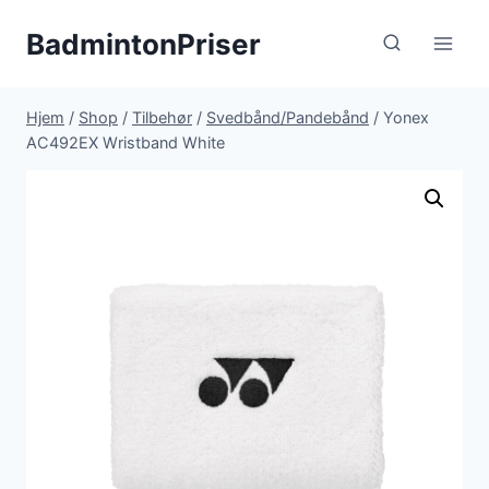
Fortsæt
BadmintonPriser
til
indhold
Hjem
/
Shop
/
Tilbehør
/
Svedbånd/Pandebånd
/
Yonex
AC492EX Wristband White