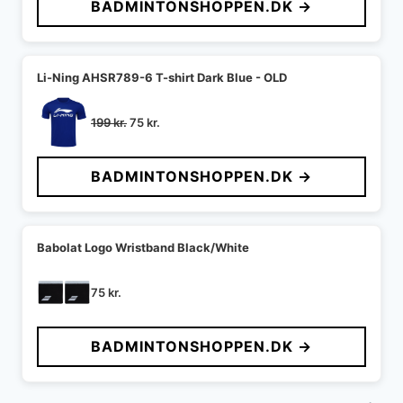
BADMINTONSHOPPEN.DK →
var:
er:
149 kr..
53 kr..
Li-Ning AHSR789-6 T-shirt Dark Blue - OLD
Den
Den
199
kr.
75
kr.
oprindelige
aktuelle
pris
pris
BADMINTONSHOPPEN.DK →
var:
er:
199 kr..
75 kr..
Babolat Logo Wristband Black/White
75
kr.
BADMINTONSHOPPEN.DK →