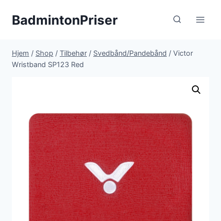
Fortsæt
BadmintonPriser
til
indhold
Hjem
/
Shop
/
Tilbehør
/
Svedbånd/Pandebånd
/
Victor
Wristband SP123 Red