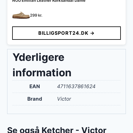
NOU Emilian Leather Korksandal Dame
299
kr.
BILLIGSPORT24.DK →
Yderligere
information
EAN
4711637861624
Brand
Victor
Se også Ketcher - Victor