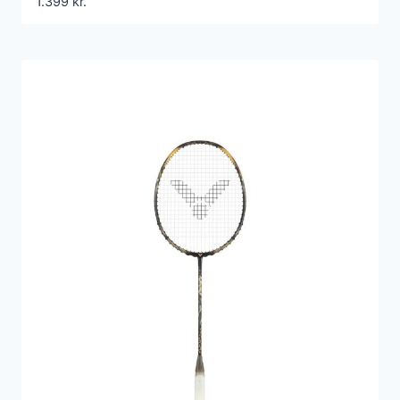
1.399
kr.