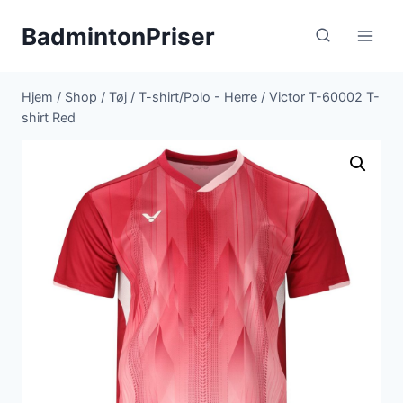
Fortsæt
BadmintonPriser
til
indhold
Hjem
/
Shop
/
Tøj
/
T-shirt/Polo - Herre
/
Victor T-60002 T-
shirt Red