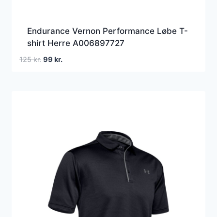
Endurance Vernon Performance Løbe T-
shirt Herre A006897727
Den
Den
125
kr.
99
kr.
oprindelige
aktuelle
pris
pris
var:
er:
125 kr..
99 kr..