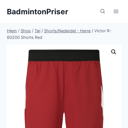
Fortsæt
BadmintonPriser
til
indhold
Hjem
/
Shop
/
Tøj
/
Shorts/Nederdel - Herre
/
Victor R-
60200 Shorts Red