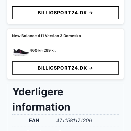
BILLIGSPORT24.DK →
New Balance 411 Version 3 Damesko
Den
Den
400
kr.
299
kr.
oprindelige
aktuelle
pris
pris
BILLIGSPORT24.DK →
var:
er:
400 kr..
299 kr..
Yderligere
information
EAN
4711581171206