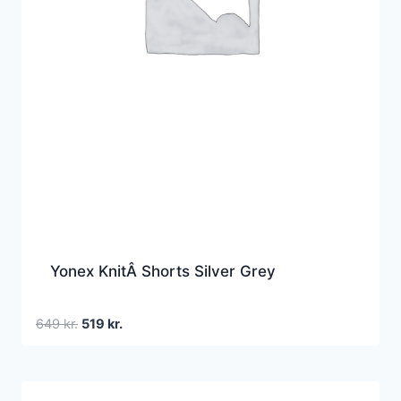
Yonex KnitÂ Shorts Silver Grey
Den
Den
649
kr.
519
kr.
oprindelige
aktuelle
pris
pris
var:
er: