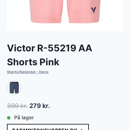
Victor R-55219 AA
Shorts Pink
Shorts/Nederdel - Herre
Den
Den
399
kr.
279
kr.
oprindelige
aktuelle
På lager
pris
pris