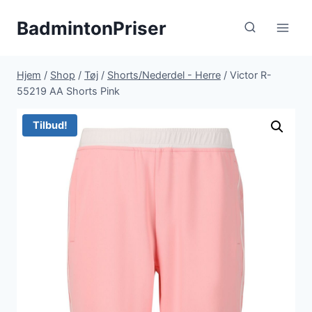
Fortsæt
BadmintonPriser
til
indhold
Hjem
/
Shop
/
Tøj
/
Shorts/Nederdel - Herre
/
Victor R-
55219 AA Shorts Pink
Tilbud!