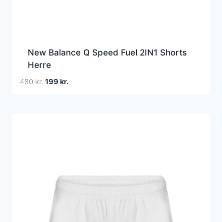
New Balance Q Speed Fuel 2IN1 Shorts
Herre
Den
Den
480
kr.
199
kr.
oprindelige
aktuelle
pris
pris
var:
er:
480 kr..
199 kr..