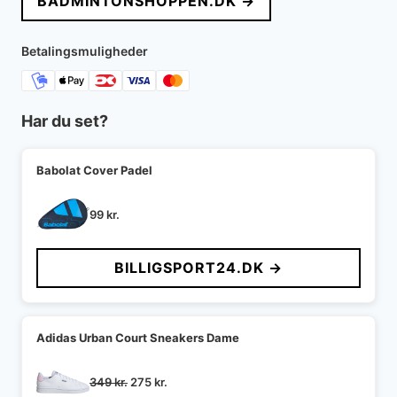
BADMINTONSHOPPEN.DK →
Betalingsmuligheder
Har du set?
Babolat Cover Padel
99
kr.
BILLIGSPORT24.DK →
Adidas Urban Court Sneakers Dame
Den
Den
349
kr.
275
kr.