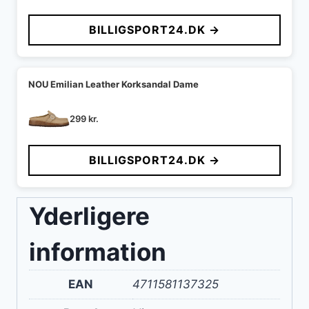
oprindelige
aktuelle
pris
pris
BILLIGSPORT24.DK →
var:
er:
349 kr..
275 kr..
NOU Emilian Leather Korksandal Dame
299
kr.
BILLIGSPORT24.DK →
Yderligere
information
EAN
4711581137325