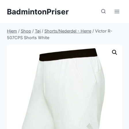
Fortsæt
BadmintonPriser
til
indhold
Hjem
/
Shop
/
Tøj
/
Shorts/Nederdel - Herre
/
Victor R-
507CPS Shorts White