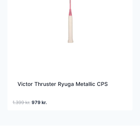
Victor Thruster Ryuga Metallic CPS
Den
Den
1.399
kr.
979
kr.
oprindelige
aktuelle
pris
pris
var:
er:
1.399 kr..
979 kr..