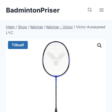
Fortsæt
BadmintonPriser
til
indhold
Hjem
/
Shop
/
Ketcher
/
Ketcher - Victor
/
Victor Auraspeed
LYC
Tilbud!