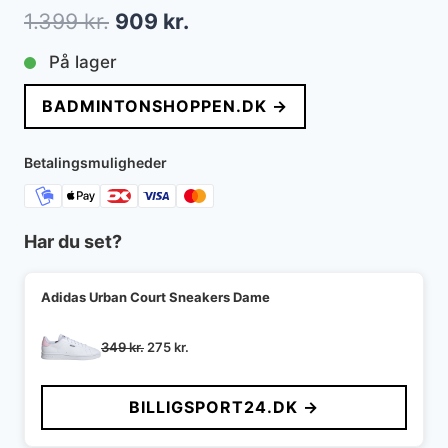
Den
Den
1.399
kr.
909
kr.
oprindelige
aktuelle
På lager
pris
pris
BADMINTONSHOPPEN.DK →
var:
er:
1.399 kr..
909 kr..
Betalingsmuligheder
Har du set?
Adidas Urban Court Sneakers Dame
Den
Den
349
kr.
275
kr.
oprindelige
aktuelle
pris
pris
BILLIGSPORT24.DK →
var:
er:
349 kr..
275 kr..