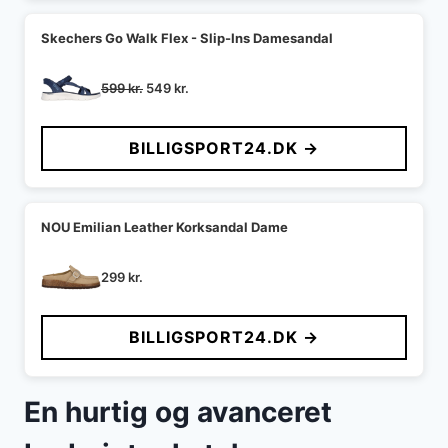
Skechers Go Walk Flex - Slip-Ins Damesandal
Den
Den
599
kr.
549
kr.
oprindelige
aktuelle
pris
pris
BILLIGSPORT24.DK →
var:
er:
599 kr..
549 kr..
NOU Emilian Leather Korksandal Dame
299
kr.
BILLIGSPORT24.DK →
En hurtig og avanceret