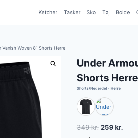
Ketcher
Tasker
Sko
Tøj
Bolde
 Vanish Woven 8″ Shorts Herre
Under Armou
Shorts Herre
Shorts/Nederdel - Herre
Den
Den
349
kr.
259
kr.
oprindelige
aktue