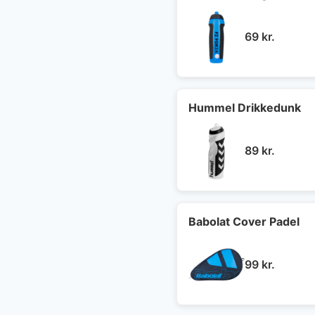
69
kr.
Hummel Drikkedunk
89
kr.
Babolat Cover Padel
99
kr.