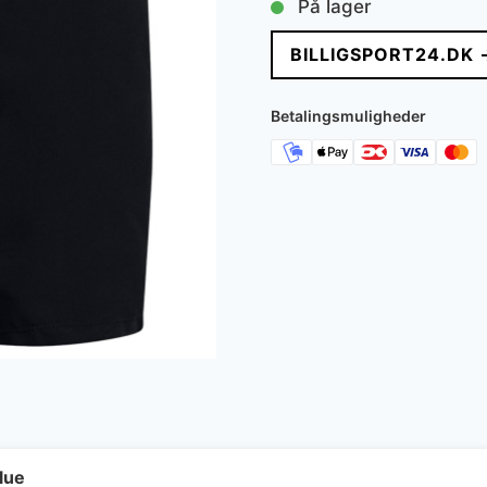
På lager
pris
pris
BILLIGSPORT24.DK 
var:
er:
349 kr..
259 k
Betalingsmuligheder
lue