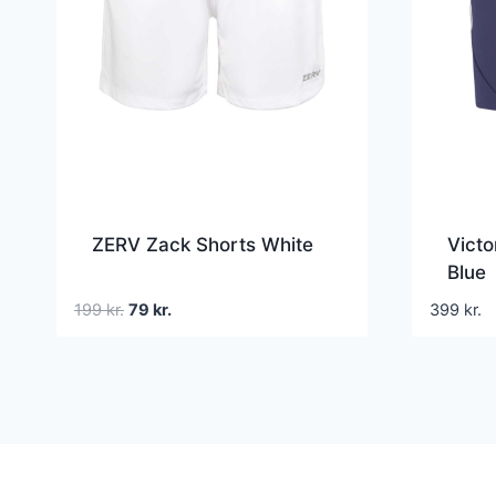
ZERV Zack Shorts White
Victo
Blue
Den
Den
199
kr.
79
kr.
399
kr.
oprindelige
aktuelle
pris
pris
var:
er:
199 kr..
79 kr..