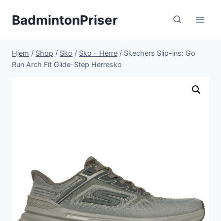
Fortsæt
BadmintonPriser
til
indhold
Hjem
/
Shop
/
Sko
/
Sko - Herre
/
Skechers Slip-ins: Go
Run Arch Fit Glide-Step Herresko