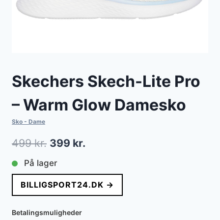
Skechers Skech-Lite Pro
– Warm Glow Damesko
Sko - Dame
Den
Den
499
kr.
399
kr.
oprindelige
aktuelle
På lager
pris
pris
BILLIGSPORT24.DK →
var:
er:
499 kr..
399 kr..
Betalingsmuligheder