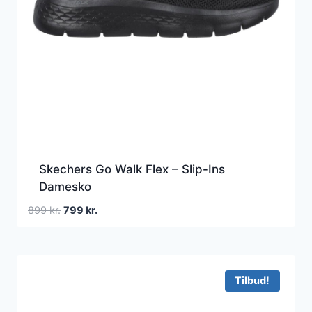
Skechers Go Walk Flex – Slip-Ins
Damesko
Den
Den
899
kr.
799
kr.
oprindelige
aktuelle
pris
pris
var:
er:
899 kr..
799 kr..
Tilbud!