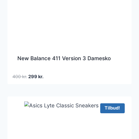
New Balance 411 Version 3 Damesko
Den
Den
400
kr.
299
kr.
oprindelige
aktuelle
pris
pris
var:
er:
400 kr..
299 kr..
Tilbud!