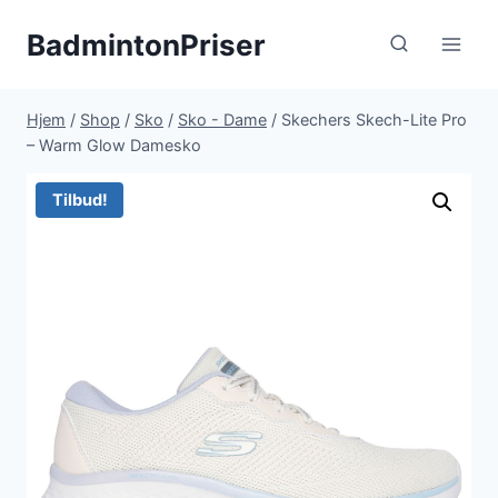
Fortsæt
BadmintonPriser
til
indhold
Hjem
/
Shop
/
Sko
/
Sko - Dame
/
Skechers Skech-Lite Pro
– Warm Glow Damesko
Tilbud!