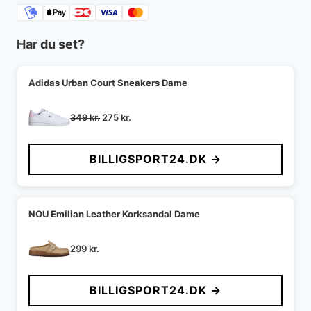
Har du set?
Adidas Urban Court Sneakers Dame
Den
Den
349
kr.
275
kr.
oprindelige
aktuelle
pris
pris
BILLIGSPORT24.DK →
var:
er:
349 kr..
275 kr..
NOU Emilian Leather Korksandal Dame
299
kr.
BILLIGSPORT24.DK →